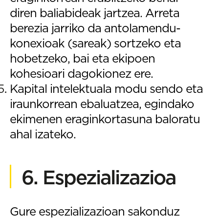
diren baliabideak jartzea. Arreta
berezia jarriko da antolamendu-
konexioak (sareak) sortzeko eta
hobetzeko, bai eta ekipoen
kohesioari dagokionez ere.
Kapital intelektuala modu sendo eta
iraunkorrean ebaluatzea, egindako
ekimenen eraginkortasuna baloratu
ahal izateko.
6. Espezializazioa
Gure espezializazioan sakonduz