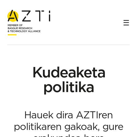
Hasiera
Kudeaketa politika
Kudeaketa
politika
Hauek dira AZTIren
politikaren gakoak, gure