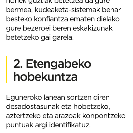
horiek guztiak betetzea da gure
bermea, kudeaketa-sistemak behar
besteko konfiantza ematen dielako
gure bezeroei beren eskakizunak
betetzeko gai garela.
2. Etengabeko
hobekuntza
Eguneroko lanean sortzen diren
desadostasunak eta hobetzeko,
aztertzeko eta arazoak konpontzeko
puntuak argi identifikatuz.