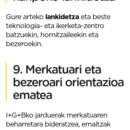
Gure arteko
lankidetza
eta beste
teknologia- eta ikerketa-zentro
batzuekin, hornitzaileekin eta
bezeroekin.
9. Merkatuari eta
bezeroari orientazioa
ematea
I+G+Bko jarduerak merkatuaren
beharretara bideratzea, emaitzak