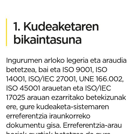
1. Kudeaketaren
bikaintasuna
Ingurumen arloko legeria eta araudia
betetzea, bai eta ISO 9001, ISO
14001, ISO/IEC 27001, UNE 166.002,
ISO 45001 arauetan eta ISO/IEC
17025 arauan ezarritako betekizunak
ere, gure kudeaketa-sistemaren
erreferentzia iraunkorreko
dokumentu gisa. Erreferentzia-arau