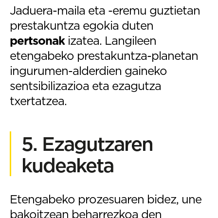
Jaduera-maila eta -eremu guztietan
prestakuntza egokia duten
pertsonak
izatea. Langileen
etengabeko prestakuntza-planetan
ingurumen-alderdien gaineko
sentsibilizazioa eta ezagutza
txertatzea.
5. Ezagutzaren
kudeaketa
Etengabeko prozesuaren bidez, une
bakoitzean beharrezkoa den