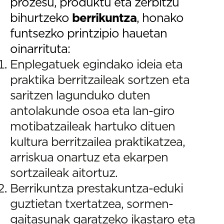
prozesu, produktu eta zerbitzu
bihurtzeko
berrikuntza
, honako
funtsezko printzipio hauetan
oinarrituta:
Enplegatuek egindako ideia eta
praktika berritzaileak sortzen eta
saritzen lagunduko duten
antolakunde osoa eta lan-giro
motibatzaileak hartuko dituen
kultura berritzailea praktikatzea,
arriskua onartuz eta ekarpen
sortzaileak aitortuz.
Berrikuntza prestakuntza-eduki
guztietan txertatzea, sormen-
gaitasunak garatzeko ikastaro eta