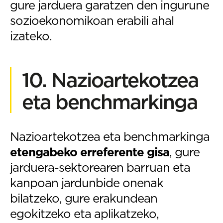
gure jarduera garatzen den ingurune
sozioekonomikoan erabili ahal
izateko.
10. Nazioartekotzea
eta benchmarkinga
Nazioartekotzea eta benchmarkinga
etengabeko erreferente gisa
, gure
jarduera-sektorearen barruan eta
kanpoan jardunbide onenak
bilatzeko, gure erakundean
egokitzeko eta aplikatzeko,