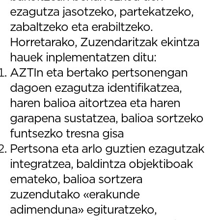
ezagutza jasotzeko, partekatzeko,
zabaltzeko eta erabiltzeko.
Horretarako, Zuzendaritzak ekintza
hauek inplementatzen ditu:
AZTIn eta bertako pertsonengan
dagoen ezagutza identifikatzea,
haren balioa aitortzea eta haren
garapena sustatzea, balioa sortzeko
funtsezko tresna gisa
Pertsona eta arlo guztien ezagutzak
integratzea, baldintza objektiboak
emateko, balioa sortzera
zuzendutako «erakunde
adimenduna» egituratzeko,