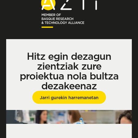
Hitz egin dezagun
zientziak zure
proiektua nola bultza
dezakeenaz
Jarri gurekin harremanetan