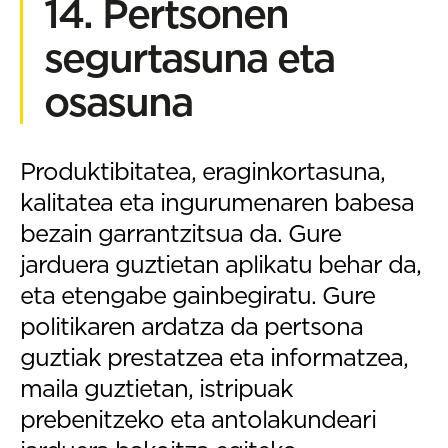
14. Pertsonen
segurtasuna eta
osasuna
Produktibitatea, eraginkortasuna,
kalitatea eta ingurumenaren babesa
bezain garrantzitsua da. Gure
jarduera guztietan aplikatu behar da,
eta etengabe gainbegiratu. Gure
politikaren ardatza da pertsona
guztiak prestatzea eta informatzea,
maila guztietan, istripuak
prebenitzeko eta antolakundeari