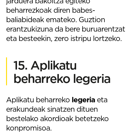
jarduera bakoitza egiteko
beharrezkoak diren babes-
baliabideak emateko. Guztion
erantzukizuna da bere buruarentzat
eta besteekin, zero istripu lortzeko.
15. Aplikatu
beharreko legeria
Aplikatu beharreko
legeria
eta
erakundeak sinatzen dituen
bestelako akordioak betetzeko
konpromisoa.