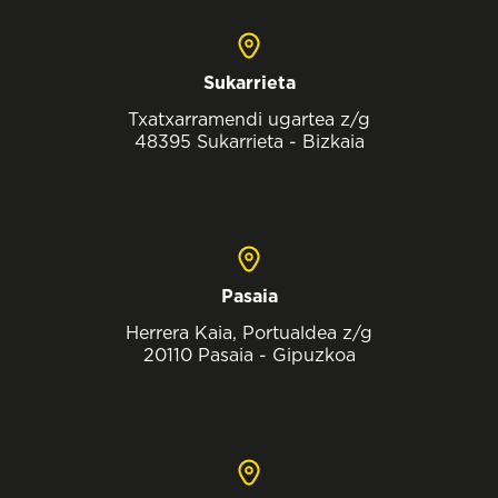
Sukarrieta
Txatxarramendi ugartea z/g
48395 Sukarrieta - Bizkaia
Pasaia
Herrera Kaia, Portualdea z/g
20110 Pasaia - Gipuzkoa