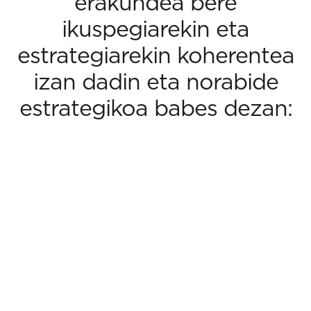
erakundea bere
ikuspegiarekin eta
estrategiarekin koherentea
izan dadin eta norabide
estrategikoa babes dezan: