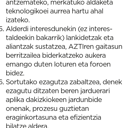
antzemateko, merkatuko aldaketa
teknologikoei aurrea hartu ahal
izateko.
Alderdi interesdunekin (ez interes-
taldeekin bakarrik) lankidetzak eta
aliantzak sustatzea, AZTIren gaitasun
berritzailea biderkatzeko aukera
emango duten loturen eta foroen
bidez.
Sortutako ezagutza zabaltzea, denek
ezagutu ditzaten beren jarduerari
aplika dakizkiokeen jardunbide
onenak, prozesu guztietan
eraginkortasuna eta efizientzia
bilatze aldera.