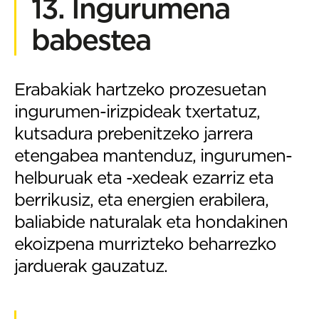
13. Ingurumena
babestea
Erabakiak hartzeko prozesuetan
ingurumen-irizpideak txertatuz,
kutsadura prebenitzeko jarrera
etengabea mantenduz, ingurumen-
helburuak eta -xedeak ezarriz eta
berrikusiz, eta energien erabilera,
baliabide naturalak eta hondakinen
ekoizpena murrizteko beharrezko
jarduerak gauzatuz.