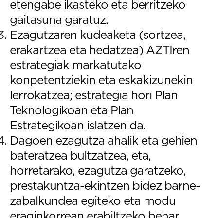
etengabe ikasteko eta berritzeko
gaitasuna garatuz.
Ezagutzaren kudeaketa (sortzea,
erakartzea eta hedatzea) AZTIren
estrategiak markatutako
konpetentziekin eta eskakizunekin
lerrokatzea; estrategia hori Plan
Teknologikoan eta Plan
Estrategikoan islatzen da.
Dagoen ezagutza ahalik eta gehien
bateratzea bultzatzea, eta,
horretarako, ezagutza garatzeko,
prestakuntza-ekintzen bidez barne-
zabalkundea egiteko eta modu
eraginkorrean erabiltzeko behar