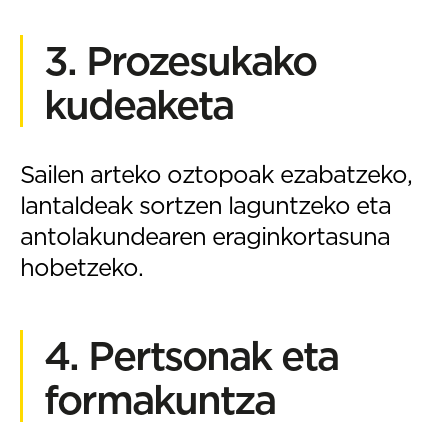
3. Prozesukako
kudeaketa
Sailen arteko oztopoak ezabatzeko,
lantaldeak sortzen laguntzeko eta
antolakundearen eraginkortasuna
hobetzeko.
4. Pertsonak eta
formakuntza