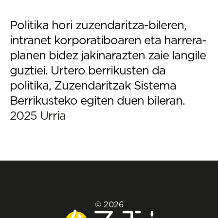
Politika hori zuzendaritza-bileren,
intranet korporatiboaren eta harrera-
planen bidez jakinarazten zaie langile
guztiei. Urtero berrikusten da
politika, Zuzendaritzak Sistema
Berrikusteko egiten duen bileran.
2025 Urria
© 2026