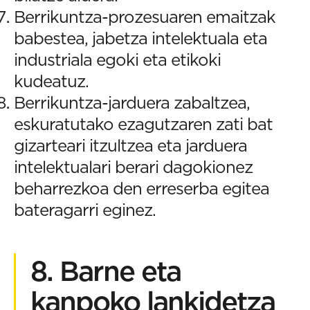
Berrikuntza-prozesuaren emaitzak
babestea, jabetza intelektuala eta
industriala egoki eta etikoki
kudeatuz.
Berrikuntza-jarduera zabaltzea,
eskuratutako ezagutzaren zati bat
gizarteari itzultzea eta jarduera
intelektualari berari dagokionez
beharrezkoa den erreserba egitea
bateragarri eginez.
8. Barne eta
kanpoko lankidetza