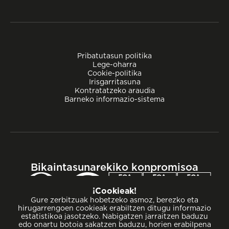
Pribatutasun politika
Lege-oharra
Cookie-politika
Irisgarritasuna
Kontratatzeko araudia
Barneko informazio-sistema
Bikaintasunarekiko konpromisoa
¡Cookieak!
Gure zerbitzuak hobetzeko asmoz, berezko eta
hirugarrengoen cookieak erabiltzen ditugu informazio
estatistikoa jasotzeko. Nabigatzen jarraitzen baduzu
edo onartu botoia sakatzen baduzu, horien erabilpena