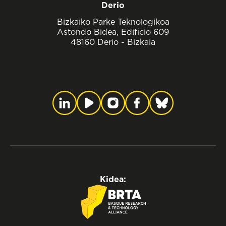
Derio
Bizkaiko Parke Teknologikoa
Astondo Bidea, Edificio 609
48160 Derio - Bizkaia
Kidea: