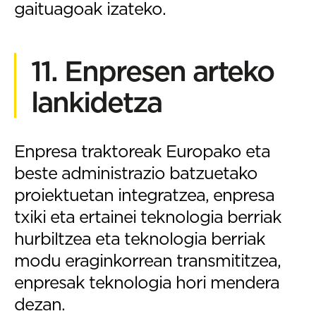
gaituagoak izateko.
11. Enpresen arteko
lankidetza
Enpresa traktoreak Europako eta
beste administrazio batzuetako
proiektuetan integratzea, enpresa
txiki eta ertainei teknologia berriak
hurbiltzea eta teknologia berriak
modu eraginkorrean transmititzea,
enpresak teknologia hori mendera
dezan.