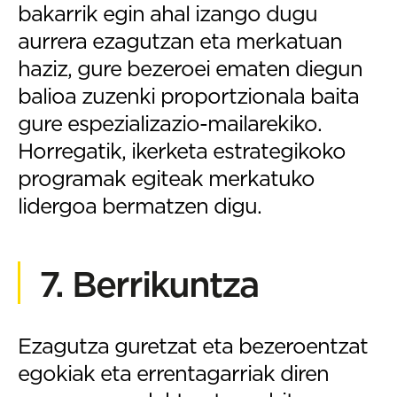
bakarrik egin ahal izango dugu
aurrera ezagutzan eta merkatuan
haziz, gure bezeroei ematen diegun
balioa zuzenki proportzionala baita
gure espezializazio-mailarekiko.
Horregatik, ikerketa estrategikoko
programak egiteak merkatuko
lidergoa bermatzen digu.
7. Berrikuntza
Ezagutza guretzat eta bezeroentzat
egokiak eta errentagarriak diren