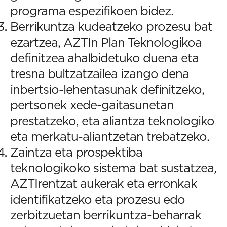
programa espezifikoen bidez.
Berrikuntza kudeatzeko prozesu bat
ezartzea, AZTIn Plan Teknologikoa
definitzea ahalbidetuko duena eta
tresna bultzatzailea izango dena
inbertsio-lehentasunak definitzeko,
pertsonek xede-gaitasunetan
prestatzeko, eta aliantza teknologiko
eta merkatu-aliantzetan trebatzeko.
Zaintza eta prospektiba
teknologikoko sistema bat sustatzea,
AZTIrentzat aukerak eta erronkak
identifikatzeko eta prozesu edo
zerbitzuetan berrikuntza-beharrak