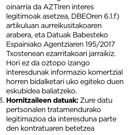
oinarria da AZTIren interes
legitimoak asetzea, DBEOren 6.1.f)
artikuluan aurreikusitakoaren
arabera, eta Datuak Babesteko
Espainiako Agentziaren 195/2017
Txostenean ezarritakoari jarraikiz.
Hori ez da oztopo izango
interesdunak informazio komertzial
horren bidalketari uko egiteko duen
eskubidea baliatzeko.
Hornitzaileen datuak:
Zure datu
pertsonalen tratamendurako
legitimazioa da interesduna parte
den kontratuaren betetzea