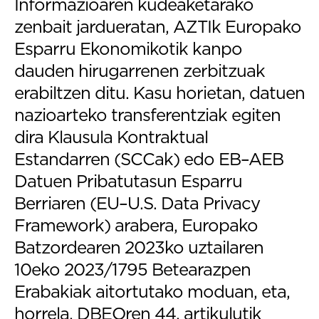
Informazioaren kudeaketarako
zenbait jardueratan, AZTIk Europako
Esparru Ekonomikotik kanpo
dauden hirugarrenen zerbitzuak
erabiltzen ditu. Kasu horietan, datuen
nazioarteko transferentziak egiten
dira Klausula Kontraktual
Estandarren (SCCak) edo EB–AEB
Datuen Pribatutasun Esparru
Berriaren (EU–U.S. Data Privacy
Framework) arabera, Europako
Batzordearen 2023ko uztailaren
10eko 2023/1795 Betearazpen
Erabakiak aitortutako moduan, eta,
horrela, DBEOren 44. artikulutik