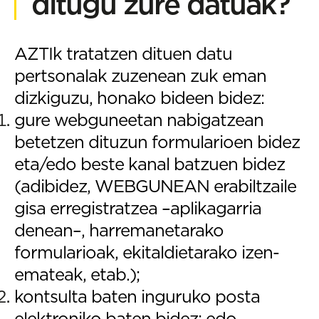
ditugu zure datuak?
AZTIk tratatzen dituen datu
pertsonalak zuzenean zuk eman
dizkiguzu, honako bideen bidez:
gure webguneetan nabigatzean
betetzen dituzun formularioen bidez
eta/edo beste kanal batzuen bidez
(adibidez, WEBGUNEAN erabiltzaile
gisa erregistratzea –aplikagarria
denean–, harremanetarako
formularioak, ekitaldietarako izen-
emateak, etab.);
kontsulta baten inguruko posta
elektroniko baten bidez; edo