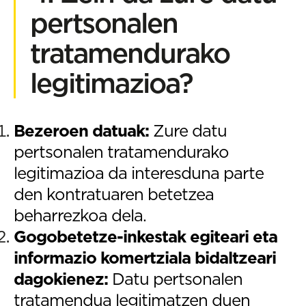
pertsonalen
tratamendurako
legitimazioa?
Bezeroen datuak:
Zure datu
pertsonalen tratamendurako
legitimazioa da interesduna parte
den kontratuaren betetzea
beharrezkoa dela.
Gogobetetze-inkestak egiteari eta
informazio komertziala bidaltzeari
dagokienez:
Datu pertsonalen
tratamendua legitimatzen duen