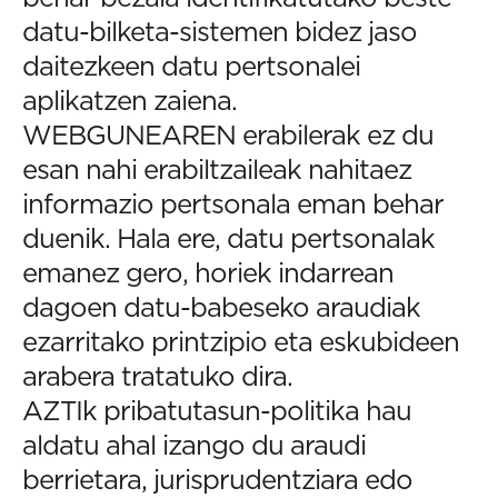
datu-bilketa-sistemen bidez jaso
daitezkeen datu pertsonalei
aplikatzen zaiena.
WEBGUNEAREN erabilerak ez du
esan nahi erabiltzaileak nahitaez
informazio pertsonala eman behar
duenik. Hala ere, datu pertsonalak
emanez gero, horiek indarrean
dagoen datu-babeseko araudiak
ezarritako printzipio eta eskubideen
arabera tratatuko dira.
AZTIk pribatutasun-politika hau
aldatu ahal izango du araudi
berrietara, jurisprudentziara edo