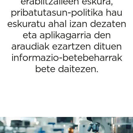
erabiltzaileen eskura,
pribatutasun-politika hau
eskuratu ahal izan dezaten
eta aplikagarria den
araudiak ezartzen dituen
informazio-betebeharrak
bete daitezen.