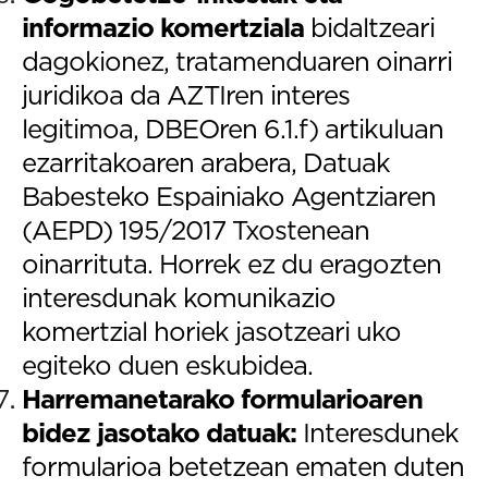
informazio komertziala
bidaltzeari
dagokionez, tratamenduaren oinarri
juridikoa da AZTIren interes
legitimoa, DBEOren 6.1.f) artikuluan
ezarritakoaren arabera, Datuak
Babesteko Espainiako Agentziaren
(AEPD) 195/2017 Txostenean
oinarrituta. Horrek ez du eragozten
interesdunak komunikazio
komertzial horiek jasotzeari uko
egiteko duen eskubidea.
Harremanetarako formularioaren
bidez jasotako datuak:
Interesdunek
formularioa betetzean ematen duten