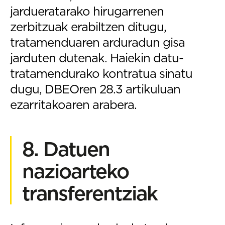
jardueratarako hirugarrenen
zerbitzuak erabiltzen ditugu,
tratamenduaren arduradun gisa
jarduten dutenak. Haiekin datu-
tratamendurako kontratua sinatu
dugu, DBEOren 28.3 artikuluan
ezarritakoaren arabera.
8. Datuen
nazioarteko
transferentziak