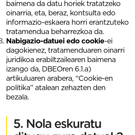
baimena da datu horiek tratatzeko
oinarria, eta, beraz, kontsulta edo
informazio-eskaera horri erantzuteko
tratamendua beharrezkoa da.
Nabigazio-datuei edo cookie
-ei
dagokienez, tratamenduaren oinarri
juridikoa erabiltzailearen baimena
izango da, DBEOren 6.1.a)
artikuluaren arabera, “Cookie-en
politika” atalean zehazten den
bezala.
5. Nola eskuratu