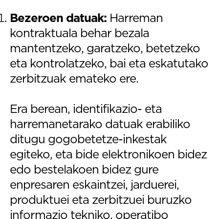
Bezeroen datuak:
Harreman
kontraktuala behar bezala
mantentzeko, garatzeko, betetzeko
eta kontrolatzeko, bai eta eskatutako
zerbitzuak emateko ere.
Era berean, identifikazio- eta
harremanetarako datuak erabiliko
ditugu gogobetetze-inkestak
egiteko, eta bide elektronikoen bidez
edo bestelakoen bidez gure
enpresaren eskaintzei, jarduerei,
produktuei eta zerbitzuei buruzko
informazio tekniko, operatibo