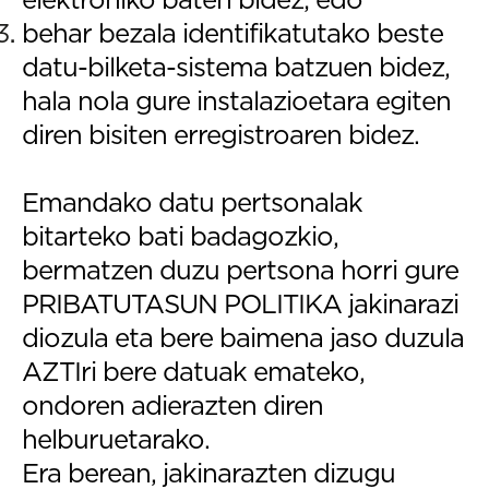
behar bezala identifikatutako beste
datu-bilketa-sistema batzuen bidez,
hala nola gure instalazioetara egiten
diren bisiten erregistroaren bidez.
Emandako datu pertsonalak
bitarteko bati badagozkio,
bermatzen duzu pertsona horri gure
PRIBATUTASUN POLITIKA jakinarazi
diozula eta bere baimena jaso duzula
AZTIri bere datuak emateko,
ondoren adierazten diren
helburuetarako.
Era berean, jakinarazten dizugu