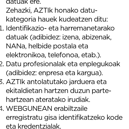
datuak ere.
Zehazki, AZTIk honako datu-
kategoria hauek kudeatzen ditu:
Identifikazio- eta harremanetarako
datuak (adibidez: izena, abizenak,
NANa, helbide postala eta
elektronikoa, telefonoa, etab.).
Datu profesionalak eta enplegukoak
(adibidez: enpresa eta kargua).
AZTIk antolatutako jarduera eta
ekitaldietan hartzen duzun parte-
hartzean ateratako irudiak.
WEBGUNEAN erabiltzaile
erregistratu gisa identifikatzeko kode
eta kredentzialak.