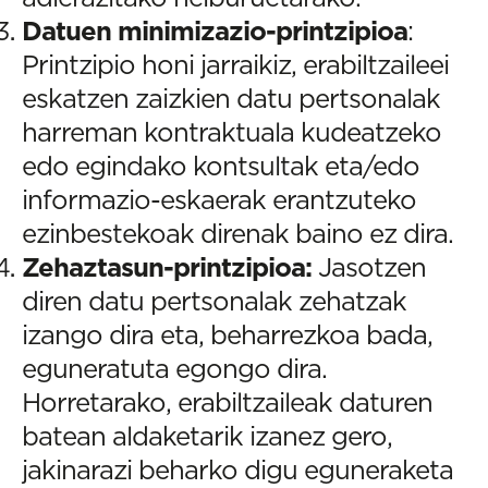
Datuen minimizazio-printzipioa
:
Printzipio honi jarraikiz, erabiltzaileei
eskatzen zaizkien datu pertsonalak
harreman kontraktuala kudeatzeko
edo egindako kontsultak eta/edo
informazio-eskaerak erantzuteko
ezinbestekoak direnak baino ez dira.
Zehaztasun-printzipioa:
Jasotzen
diren datu pertsonalak zehatzak
izango dira eta, beharrezkoa bada,
eguneratuta egongo dira.
Horretarako, erabiltzaileak daturen
batean aldaketarik izanez gero,
jakinarazi beharko digu eguneraketa