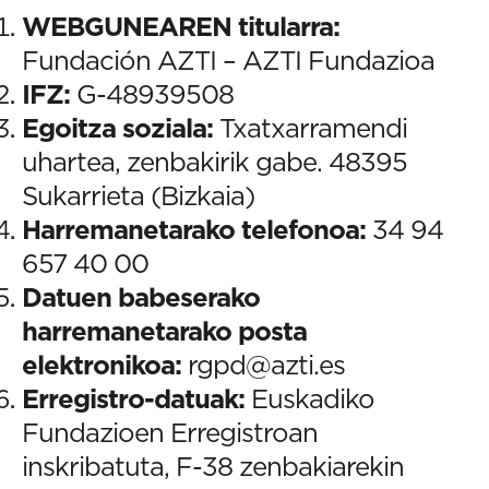
WEBGUNEAREN titularra:
Fundación AZTI – AZTI Fundazioa
IFZ:
G-48939508
Egoitza soziala:
Txatxarramendi
uhartea, zenbakirik gabe. 48395
Sukarrieta (Bizkaia)
Harremanetarako telefonoa:
34 94
657 40 00
Datuen babeserako
harremanetarako posta
elektronikoa:
rgpd@azti.es
Erregistro-datuak:
Euskadiko
Fundazioen Erregistroan
inskribatuta, F-38 zenbakiarekin