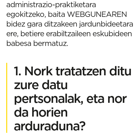
administrazio-praktiketara
egokitzeko, baita WEBGUNEAREN
bidez gara ditzakeen jardunbideetara
ere, betiere erabiltzaileen eskubideen
babesa bermatuz.
1. Nork tratatzen ditu
zure datu
pertsonalak, eta nor
da horien
arduraduna?