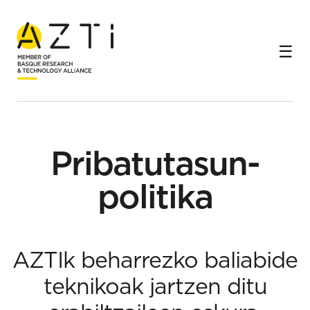
Hasiera
Pribatutasun politika
Pribatutasun-
politika
AZTIk beharrezko baliabide
teknikoak jartzen ditu