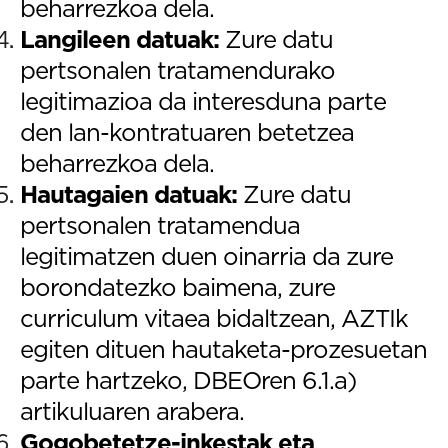
beharrezkoa dela.
Langileen datuak:
Zure datu
pertsonalen tratamendurako
legitimazioa da interesduna parte
den lan-kontratuaren betetzea
beharrezkoa dela.
Hautagaien datuak:
Zure datu
pertsonalen tratamendua
legitimatzen duen oinarria da zure
borondatezko baimena, zure
curriculum vitaea bidaltzean, AZTIk
egiten dituen hautaketa-prozesuetan
parte hartzeko, DBEOren 6.1.a)
artikuluaren arabera.
Gogobetetze-inkestak eta