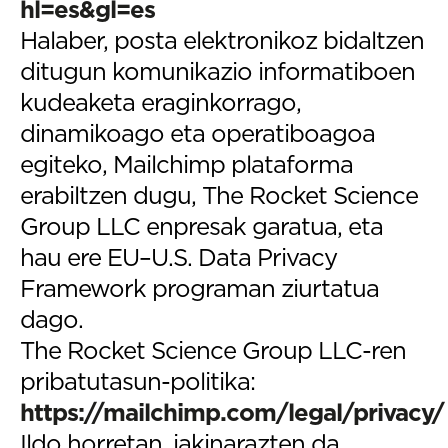
hl=es&gl=es
Halaber, posta elektronikoz bidaltzen
ditugun komunikazio informatiboen
kudeaketa eraginkorrago,
dinamikoago eta operatiboagoa
egiteko, Mailchimp plataforma
erabiltzen dugu, The Rocket Science
Group LLC enpresak garatua, eta
hau ere EU–U.S. Data Privacy
Framework programan ziurtatua
dago.
The Rocket Science Group LLC-ren
pribatutasun-politika:
https://mailchimp.com/legal/privacy/
Ildo horretan, jakinarazten da