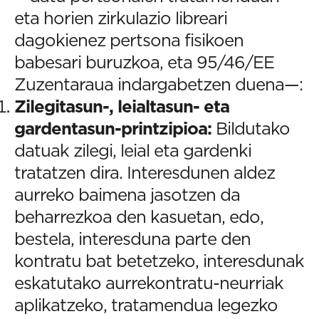
eta horien zirkulazio libreari
dagokienez pertsona fisikoen
babesari buruzkoa, eta 95/46/EE
Zuzentaraua indargabetzen duena—:
Zilegitasun-, leialtasun- eta
gardentasun-printzipioa:
Bildutako
datuak zilegi, leial eta gardenki
tratatzen dira. Interesdunen aldez
aurreko baimena jasotzen da
beharrezkoa den kasuetan, edo,
bestela, interesduna parte den
kontratu bat betetzeko, interesdunak
eskatutako aurrekontratu-neurriak
aplikatzeko, tratamendua legezko