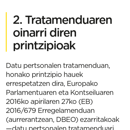
2. Tratamenduaren
oinarri diren
printzipioak
Datu pertsonalen tratamenduan,
honako printzipio hauek
errespetatzen dira, Europako
Parlamentuaren eta Kontseiluaren
2016ko apirilaren 27ko (EB)
2016/679 Erregelamenduan
(aurrerantzean, DBEO) ezarritakoak
—datu pertsonalen tratamenduari