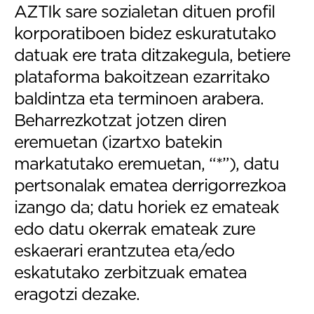
AZTIk sare sozialetan dituen profil
korporatiboen bidez eskuratutako
datuak ere trata ditzakegula, betiere
plataforma bakoitzean ezarritako
baldintza eta terminoen arabera.
Beharrezkotzat jotzen diren
eremuetan (izartxo batekin
markatutako eremuetan, “*”), datu
pertsonalak ematea derrigorrezkoa
izango da; datu horiek ez emateak
edo datu okerrak emateak zure
eskaerari erantzutea eta/edo
eskatutako zerbitzuak ematea
eragotzi dezake.