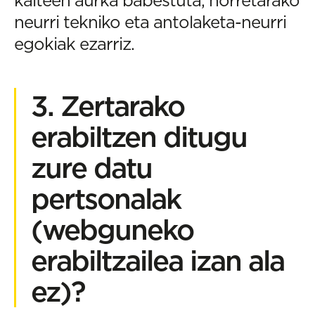
neurri tekniko eta antolaketa-neurri
egokiak ezarriz.
3. Zertarako
erabiltzen ditugu
zure datu
pertsonalak
(webguneko
erabiltzailea izan ala
ez)?