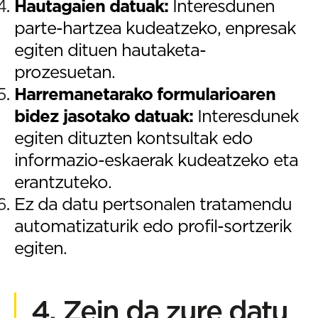
Hautagaien datuak:
Interesdunen
parte-hartzea kudeatzeko, enpresak
egiten dituen hautaketa-
prozesuetan.
Harremanetarako formularioaren
bidez jasotako datuak:
Interesdunek
egiten dituzten kontsultak edo
informazio-eskaerak kudeatzeko eta
erantzuteko.
Ez da datu pertsonalen tratamendu
automatizaturik edo profil-sortzerik
egiten.
4. Zein da zure datu