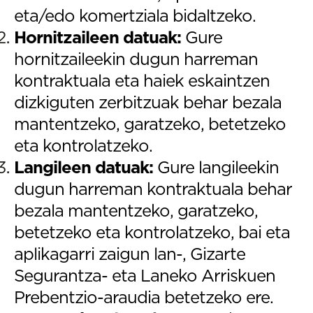
eta/edo komertziala bidaltzeko.
Hornitzaileen datuak:
Gure
hornitzaileekin dugun harreman
kontraktuala eta haiek eskaintzen
dizkiguten zerbitzuak behar bezala
mantentzeko, garatzeko, betetzeko
eta kontrolatzeko.
Langileen datuak:
Gure langileekin
dugun harreman kontraktuala behar
bezala mantentzeko, garatzeko,
betetzeko eta kontrolatzeko, bai eta
aplikagarri zaigun lan-, Gizarte
Segurantza- eta Laneko Arriskuen
Prebentzio-araudia betetzeko ere.