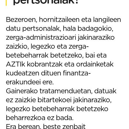
Bezeroen, hornitzaileen eta langileen
datu pertsonalak, hala badagokio,
zerga-administrazioari jakinaraziko
zaizkio, legezko eta zerga-
betebeharrak betetzeko, bai eta
AZTIk kobrantzak eta ordainketak
kudeatzen dituen finantza-
erakundeei ere.
Gainerako tratamenduetan, datuak
ez zaizkie bitartekoei jakinaraziko,
legezko betebeharrak betetzeko
beharrezkoa ez bada.
Era berean, beste zenbait