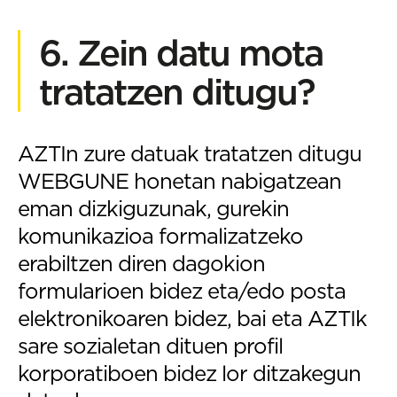
6. Zein datu mota
tratatzen ditugu?
AZTIn zure datuak tratatzen ditugu
WEBGUNE honetan nabigatzean
eman dizkiguzunak, gurekin
komunikazioa formalizatzeko
erabiltzen diren dagokion
formularioen bidez eta/edo posta
elektronikoaren bidez, bai eta AZTIk
sare sozialetan dituen profil
korporatiboen bidez lor ditzakegun