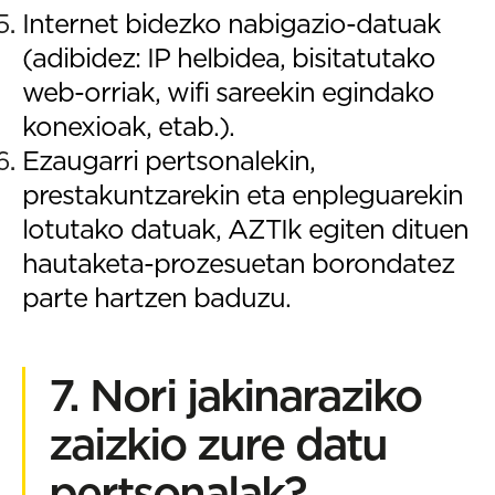
Internet bidezko nabigazio-datuak
(adibidez: IP helbidea, bisitatutako
web-orriak, wifi sareekin egindako
konexioak, etab.).
Ezaugarri pertsonalekin,
prestakuntzarekin eta enpleguarekin
lotutako datuak, AZTIk egiten dituen
hautaketa-prozesuetan borondatez
parte hartzen baduzu.
7. Nori jakinaraziko
zaizkio zure datu
pertsonalak?