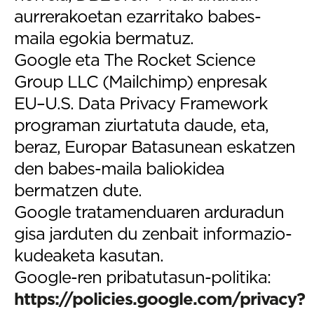
aurrerakoetan ezarritako babes-
maila egokia bermatuz.
Google eta The Rocket Science
Group LLC (Mailchimp) enpresak
EU–U.S. Data Privacy Framework
programan ziurtatuta daude, eta,
beraz, Europar Batasunean eskatzen
den babes-maila baliokidea
bermatzen dute.
Google tratamenduaren arduradun
gisa jarduten du zenbait informazio-
kudeaketa kasutan.
Google-ren pribatutasun-politika:
https://policies.google.com/privacy?