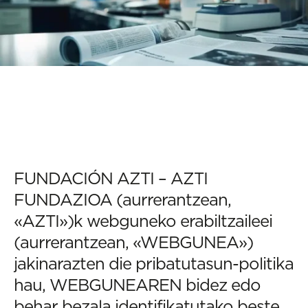
FUNDACIÓN AZTI – AZTI
FUNDAZIOA (aurrerantzean,
«AZTI»)k webguneko erabiltzaileei
(aurrerantzean, «WEBGUNEA»)
jakinarazten die pribatutasun-politika
hau, WEBGUNEAREN bidez edo
behar bezala identifikatutako beste