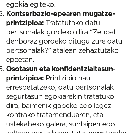
egokia egiteko.
Kontserbazio-epearen mugatze-
printzipioa:
Tratatutako datu
pertsonalak gordeko dira “Zenbat
denboraz gordeko ditugu zure datu
pertsonalak?” atalean zehaztutako
epeetan.
Osotasun eta konfidentzialtasun-
printzipioa:
Printzipio hau
errespetatzeko, datu pertsonalak
segurtasun egokiarekin tratatuko
dira, baimenik gabeko edo legez
kontrako tratamenduaren, eta
ustekabeko galera, suntsipen edo
kalteen aurka babestuta, horretarako