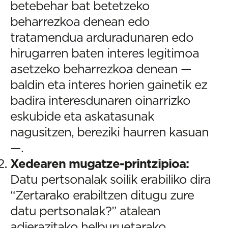
betebehar bat betetzeko
beharrezkoa denean edo
tratamendua arduradunaren edo
hirugarren baten interes legitimoa
asetzeko beharrezkoa denean —
baldin eta interes horien gainetik ez
badira interesdunaren oinarrizko
eskubide eta askatasunak
nagusitzen, bereziki haurren kasuan
—.
Xedearen mugatze-printzipioa:
Datu pertsonalak soilik erabiliko dira
“Zertarako erabiltzen ditugu zure
datu pertsonalak?” atalean
adierazitako helburuetarako.