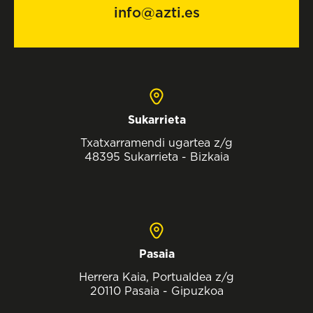
info@azti.es
Sukarrieta
Txatxarramendi ugartea z/g
48395 Sukarrieta - Bizkaia
Pasaia
Herrera Kaia, Portualdea z/g
20110 Pasaia - Gipuzkoa