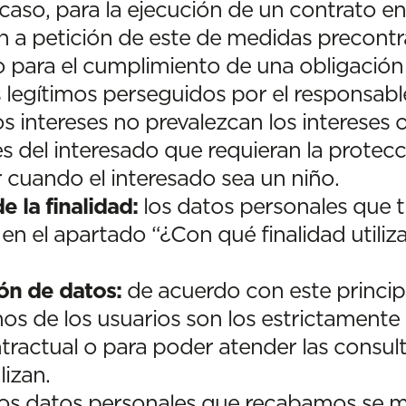
 caso, para la ejecución de un contrato en
n a petición de este de medidas precontrac
 para el cumplimiento de una obligación l
s legítimos perseguidos por el responsabl
 intereses no prevalezcan los intereses 
s del interesado que requieran la protec
r cuando el interesado sea un niño.
e la finalidad:
los datos personales que t
s en el apartado “¿Con qué finalidad utili
ón de datos:
de acuerdo con este principi
s de los usuarios son los estrictamente
ntractual o para poder atender las consult
izan.
os datos personales que recabamos se ma