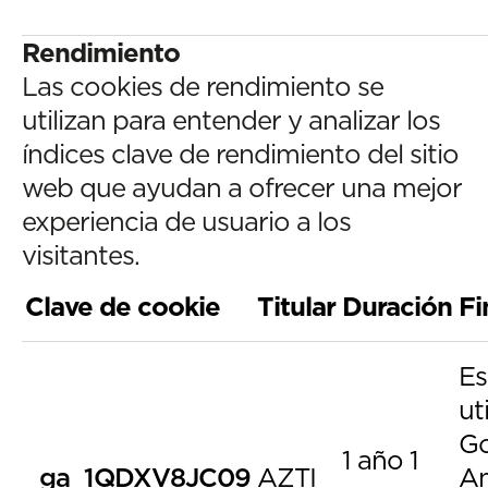
Rendimiento
Las cookies de rendimiento se
utilizan para entender y analizar los
índices clave de rendimiento del sitio
web que ayudan a ofrecer una mejor
experiencia de usuario a los
visitantes.
Clave de cookie
Titular
Duración
Fi
Es
ut
Go
1 año 1
_ga_1QDXV8JC09
AZTI
An