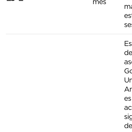
mes
ma
es
se
Es
de
as
Go
Un
An
es
ac
si
de