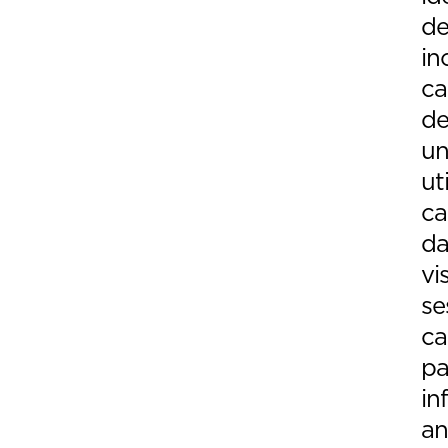
de
in
ca
de
un
ut
ca
da
vi
se
c
pa
in
an