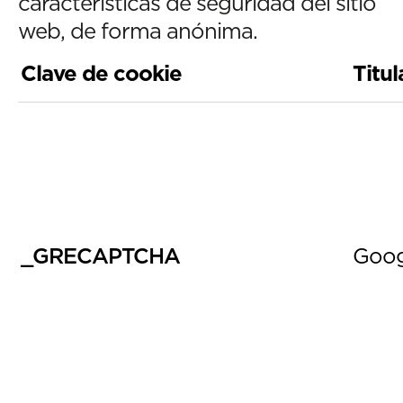
características de seguridad del sitio
web, de forma anónima.
Clave de cookie
Titul
_GRECAPTCHA
Goog