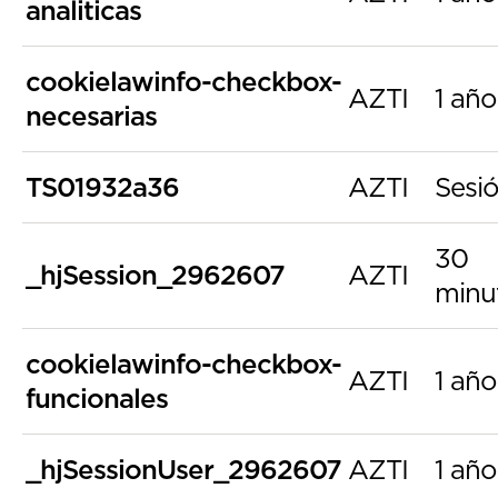
analiticas
cookielawinfo-checkbox-
AZTI
1 año
necesarias
TS01932a36
AZTI
Sesi
30
_hjSession_2962607
AZTI
minu
cookielawinfo-checkbox-
AZTI
1 año
funcionales
_hjSessionUser_2962607
AZTI
1 año