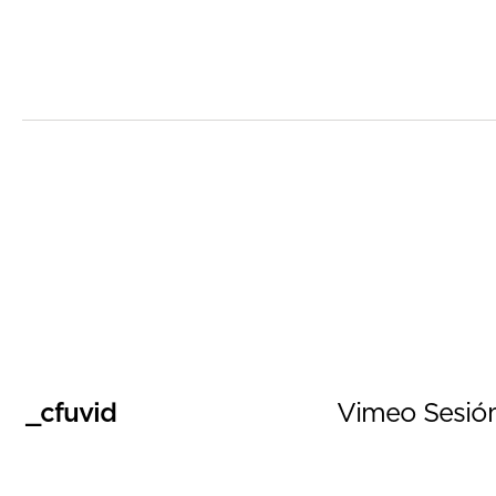
_cfuvid
Vimeo
Sesió