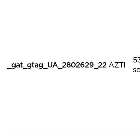
5
_gat_gtag_UA_2802629_22
AZTI
s