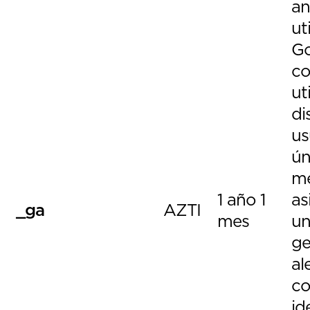
an
ut
Go
co
ut
di
us
ún
me
1 año 1
as
_ga
AZTI
mes
un
ge
al
c
id