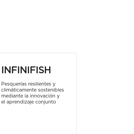
INFINIFISH
ARTEL
Pesquerías resilientes y
Valoración de
climáticamente sostenibles
propulsión hí
mediante la innovación y
eléctrico par
el aprendizaje conjunto
pesqueros art
pequeña escal