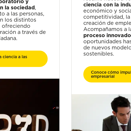
boratorio y
ciencia con la ind
n la sociedad
,
económico y socia
o a las personas,
competitividad, la 
 los distintos
creación de emple
y ofreciendo
Acompañamos a l
ación a través de
proceso innovado
dadana.
oportunidades has
de nuevos modelo
sostenibles.
ciencia a las
Conoce cómo impul
empresarial