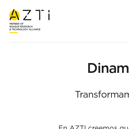
Inicio
Acerca de AZTI
Dinamización económica y social
Dinami
Transformamo
En AZTI creemos que 