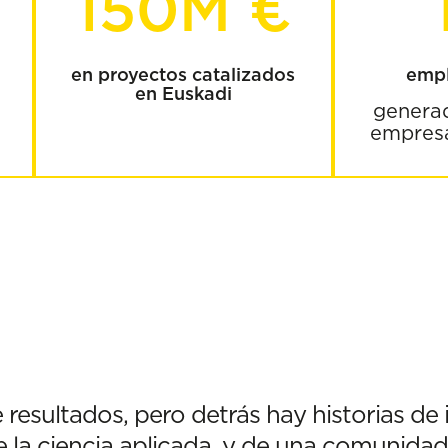
150M €
en proyectos catalizados
empl
en Euskadi
genera
empresa
 resultados, pero detrás hay historias de
e la ciencia aplicada, y de una comunidad