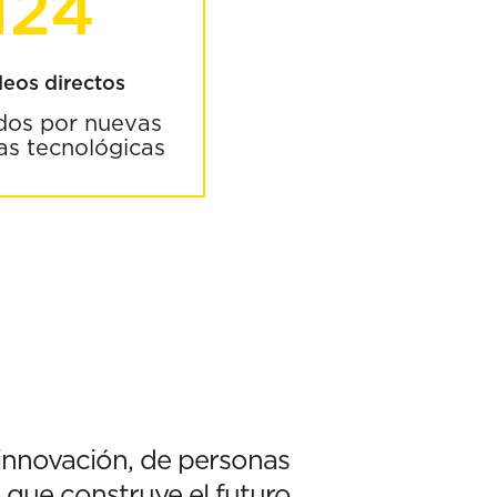
124
eos directos
dos por nuevas
s tecnológicas
 innovación, de personas
 que construye el futuro