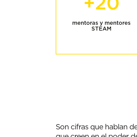
+20
mentoras y mentores
STEAM
Son cifras que hablan de
que creen en el poder d