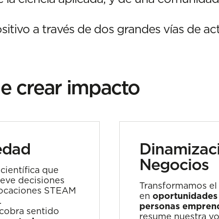
itivo a través de dos grandes vías de ac
e crear impacto
edad
Dinamizac
Negocios
ientífica que
ueve decisiones
Transformamos el 
vocaciones STEAM
en
oportunidades
.
personas empren
 cobra sentido
resume nuestra v