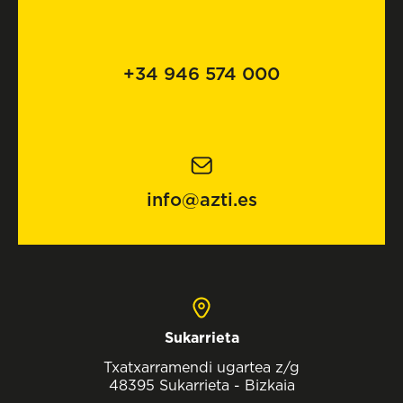
+34 946 574 000
info@azti.es
Sukarrieta
Txatxarramendi ugartea z/g
48395 Sukarrieta - Bizkaia