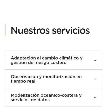
Nuestros servicios
Adaptación al cambio climático y
gestión del riesgo costero
Estudios de impacto del cambio
Observación y monitorización en
climático en ecosistemas marinos
tiempo real
Monitoreo de biodiversidad marina
ante el cambio climático
Red observación océano-
Modelización oceánico-costera y
meteorológica de Euskadi y sistema
Evaluación de vulnerabilidad
servicios de datos
de emergencias
climática en zonas costeras y