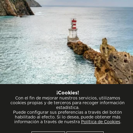
Compromiso de excelencia
¡Cookies!
Con el fin de mejorar nuestros servicios, utilizamos
cookies propias y de terceros para recoger información
estadística.
Puede configurar sus preferencias a través del botón
habilitado al efecto. Si lo desea, puede obtener más
información a través de nuestra
Política de Cookies
.