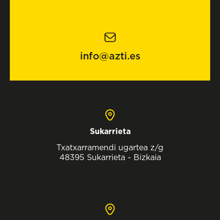
info@azti.es
Sukarrieta
Txatxarramendi ugartea z/g
48395 Sukarrieta - Bizkaia