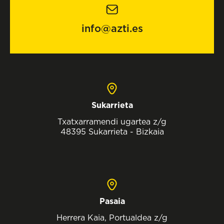
info@azti.es
Sukarrieta
Txatxarramendi ugartea z/g
48395 Sukarrieta - Bizkaia
Pasaia
Herrera Kaia, Portualdea z/g