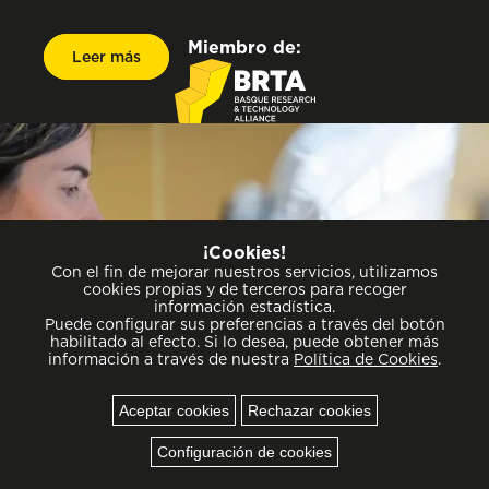
Miembro de:
Leer más
Leer más
¡Cookies!
Política de privacidad
Con el fin de mejorar nuestros servicios, utilizamos
Aviso legal
cookies propias y de terceros para recoger
Política de cookies
información estadística.
Accesibilidad
Puede configurar sus preferencias a través del botón
habilitado al efecto. Si lo desea, puede obtener más
Normativa de contratación
información a través de nuestra
Política de Cookies
.
Sistema interno de información
Aceptar cookies
Rechazar cookies
Cookies
Configuración de cookies