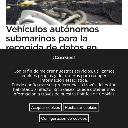
Vehículos autónomos
submarinos para la
recogida de datos en
tiempo real para el
¡Cookies!
estudio y gestión los
Con el fin de mejorar nuestros servicios, utilizamos
ecosistemas costeros
cookies propias y de terceros para recoger
información estadística.
Puede configurar sus preferencias a través del botón
Leer más
habilitado al efecto. Si lo desea, puede obtener más
información a través de nuestra
Política de Cookies
.
Aceptar cookies
Rechazar cookies
Cookies
Configuración de cookies