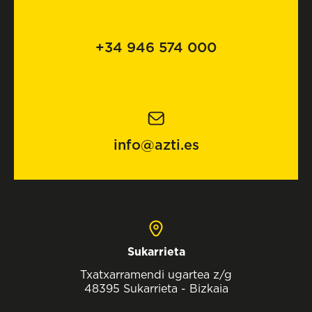
+34 946 574 000
info@azti.es
Sukarrieta
Txatxarramendi ugartea z/g
48395 Sukarrieta - Bizkaia