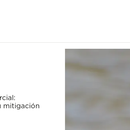
cial:
u mitigación