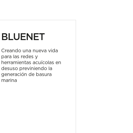
BLUENET
TIOPE
Creando una nueva vida
Tablas Input-
para las redes y
sector pesque
herramientas acuícolas en
desuso previniendo la
generación de basura
marina