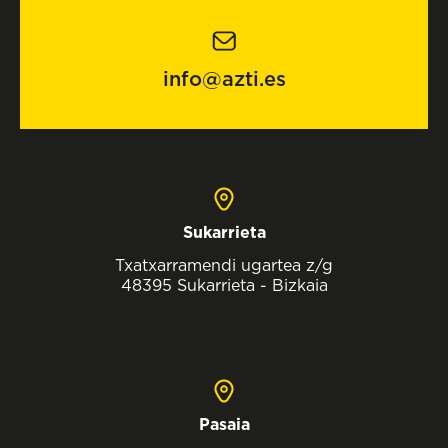
info@azti.es
Sukarrieta
Txatxarramendi ugartea z/g
48395 Sukarrieta - Bizkaia
Pasaia