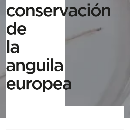
conservación
de
la
anguila
europea