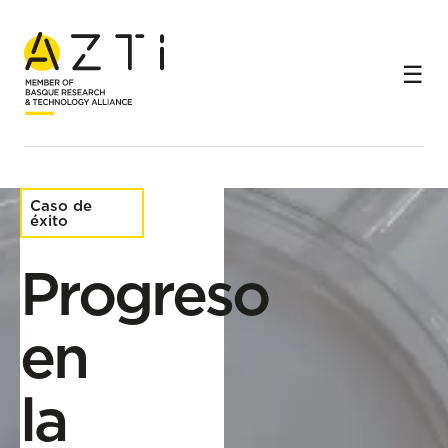
Inicio
Casos de éxito
Progreso en la conservación de la anguila europea
Caso de
éxito
Progreso
en
la