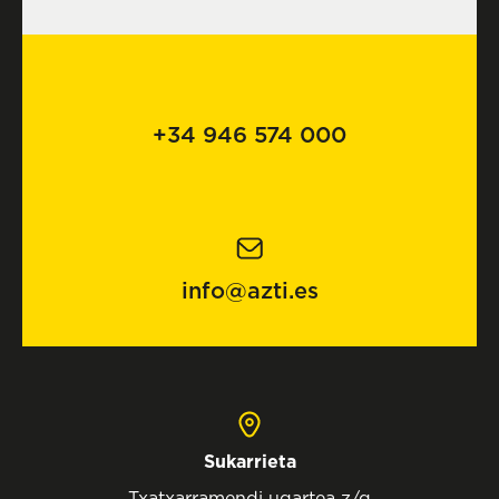
+34 946 574 000
info@azti.es
Sukarrieta
Txatxarramendi ugartea z/g