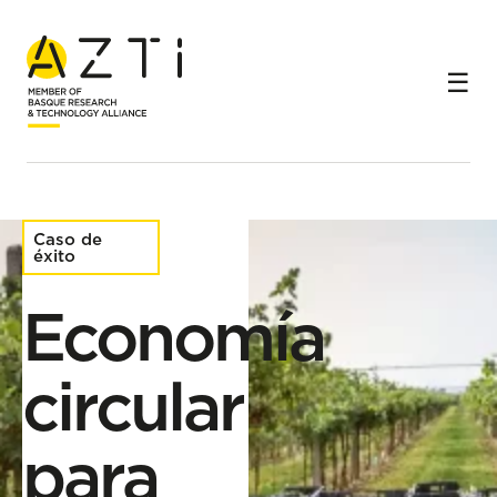
Inicio
Casos de éxito
Economía circular para transformar los subproductos del
vino
Caso de
éxito
Economía
circular
para