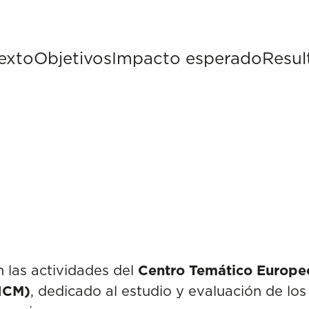
exto
Objetivos
Impacto esperado
Resul
 las actividades del
Centro Temático Europeo
-ICM)
, dedicado al estudio y evaluación de lo