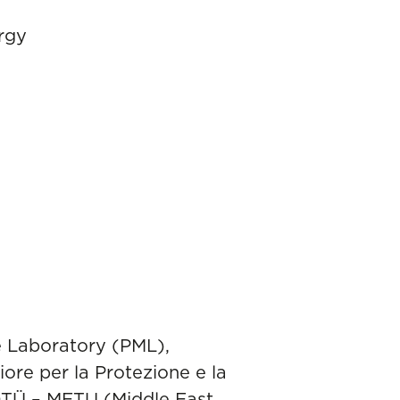
rgy
 Laboratory (PML),
iore per la Protezione e la
DTÜ – METU (Middle East