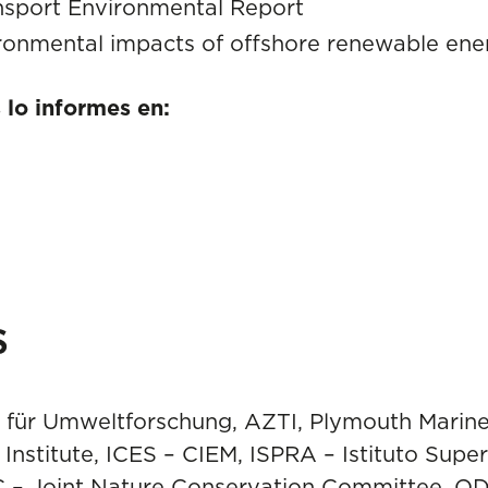
nsport Environmental Report
ronmental impacts of offshore renewable ene
 lo informes en:
s
für Umweltforschung, AZTI, Plymouth Marine
Institute, ICES – CIEM, ISPRA – Istituto Super
C – Joint Nature Conservation Committee, O