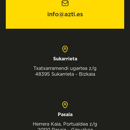
info@azti.es
Sukarrieta
Txatxarramendi ugartea z/g
48395 Sukarrieta - Bizkaia
Pasaia
Herrera Kaia, Portualdea z/g
20110 Pasaia - Gipuzkoa