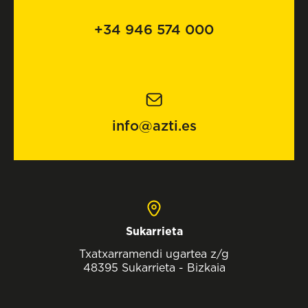
+34 946 574 000
info@azti.es
Sukarrieta
Txatxarramendi ugartea z/g
48395 Sukarrieta - Bizkaia