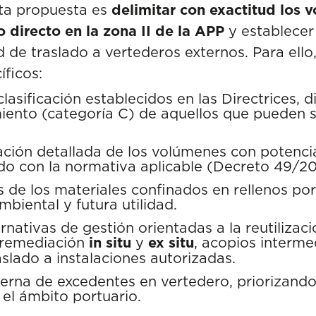
esta propuesta es
delimitar con exactitud los
 directo en la zona II de la APP
y establecer 
 de traslado a vertederos externos. Para ello,
íficos:
 clasificación establecidos en las Directrices,
iento (categoría C) de aquellos que pueden se
ación detallada de los volúmenes con potenci
o con la normativa aplicable (Decreto 49/20
os de los materiales confinados en rellenos po
ambiental y futura utilidad.
nativas de gestión orientadas a la reutilizaci
 remediación
in situ
y
ex situ
, acopios interme
aslado a instalaciones autorizadas.
terna de excedentes en vertedero, priorizand
el ámbito portuario.