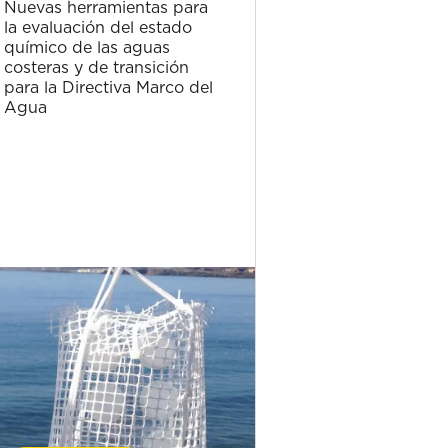
Nuevas herramientas para
Planes de vigi
la evaluación del estado
medio recept
químico de las aguas
correspondien
costeras y de transición
autorizaciones
para la Directiva Marco del
de las Estaci
Agua
Depuradoras 
Residuales (
Galindo, Gorli
Lekeitio y On