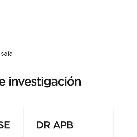
asaia
e investigación
SE
DR APB