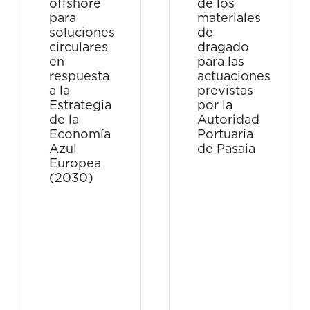
offshore
de los
para
materiales
soluciones
de
circulares
dragado
en
para las
respuesta
actuaciones
a la
previstas
Estrategia
por la
de la
Autoridad
Economía
Portuaria
Azul
de Pasaia
Europea
(2030)