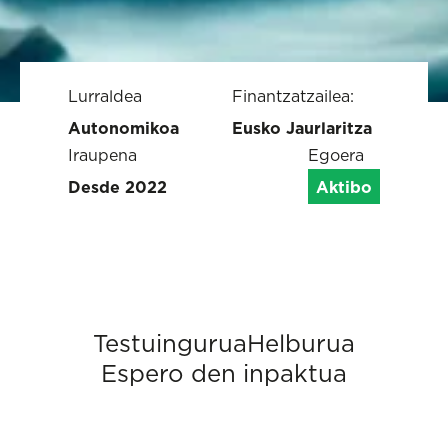
Lurraldea
Finantzatzailea:
Autonomikoa
Eusko Jaurlaritza
Iraupena
Egoera
Desde 2022
Aktibo
Testuingurua
Helburua
Espero den inpaktua