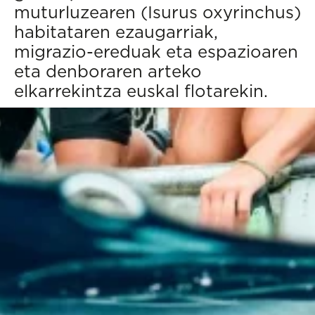
muturluzearen (Isurus oxyrinchus)
habitataren ezaugarriak,
migrazio-ereduak eta espazioaren
eta denboraren arteko
elkarrekintza euskal flotarekin.