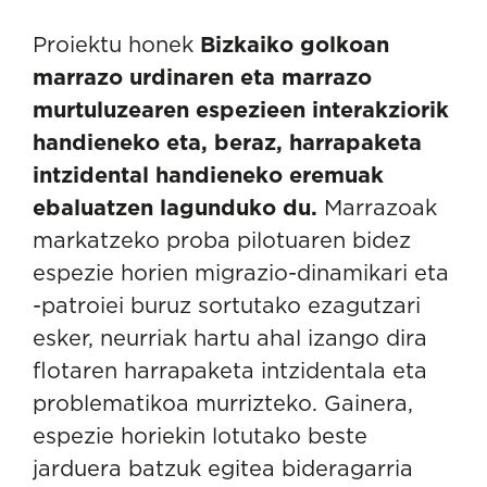
Proiektu honek
Bizkaiko golkoan
marrazo urdinaren eta marrazo
murtuluzearen espezieen interakziorik
handieneko eta, beraz, harrapaketa
intzidental handieneko eremuak
ebaluatzen lagunduko du.
Marrazoak
markatzeko proba pilotuaren bidez
espezie horien migrazio-dinamikari eta
-patroiei buruz sortutako ezagutzari
esker, neurriak hartu ahal izango dira
flotaren harrapaketa intzidentala eta
problematikoa murrizteko. Gainera,
espezie horiekin lotutako beste
jarduera batzuk egitea bideragarria