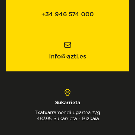
+34 946 574 000
info@azti.es
Sukarrieta
Txatxarramendi ugartea z/g
48395 Sukarrieta - Bizkaia