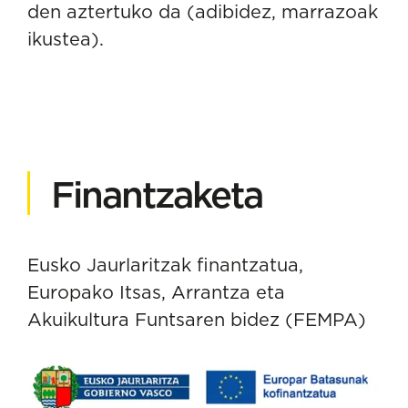
den aztertuko da (adibidez, marrazoak
ikustea).
Finantzaketa
Eusko Jaurlaritzak finantzatua,
Europako Itsas, Arrantza eta
Akuikultura Funtsaren bidez (FEMPA)