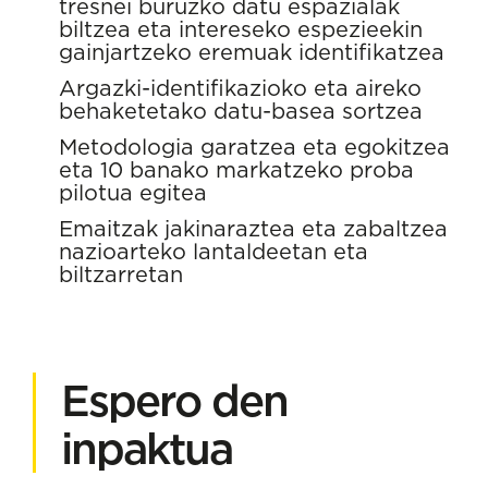
tresnei buruzko datu espazialak
biltzea eta intereseko espezieekin
gainjartzeko eremuak identifikatzea
Argazki-identifikazioko eta aireko
behaketetako datu-basea sortzea
Metodologia garatzea eta egokitzea
eta 10 banako markatzeko proba
pilotua egitea
Emaitzak jakinaraztea eta zabaltzea
nazioarteko lantaldeetan eta
biltzarretan
Espero den
inpaktua