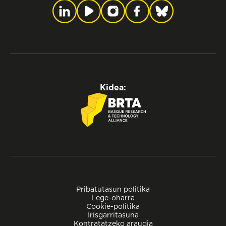
Kidea:
Pribatutasun politika
Lege-oharra
Cookie-politika
Irisgarritasuna
Kontratatzeko araudia