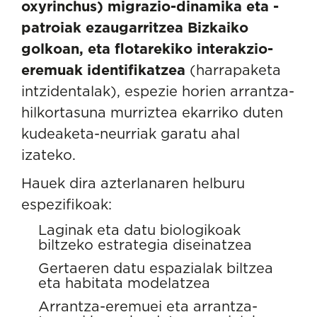
oxyrinchus) migrazio-dinamika eta -
patroiak ezaugarritzea Bizkaiko
golkoan, eta flotarekiko interakzio-
eremuak identifikatzea
(harrapaketa
intzidentalak), espezie horien arrantza-
hilkortasuna murriztea ekarriko duten
kudeaketa-neurriak garatu ahal
izateko.
Hauek dira azterlanaren helburu
espezifikoak:
Laginak eta datu biologikoak
biltzeko estrategia diseinatzea
Gertaeren datu espazialak biltzea
eta habitata modelatzea
Arrantza-eremuei eta arrantza-