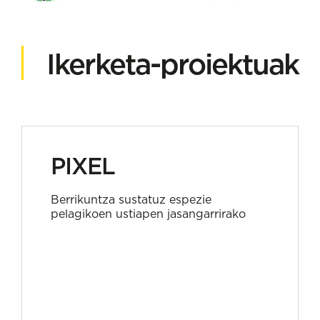
Ikerketa-proiektuak
PIXEL
Berrikuntza sustatuz espezie
pelagikoen ustiapen jasangarrirako