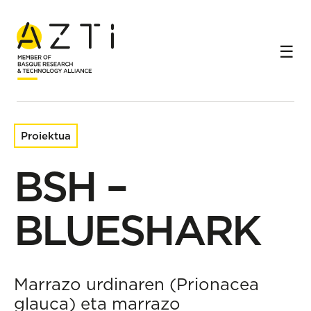
Hasiera
Ikerketa-proiektuak
BSH – BLUESHARK
Proiektua
BSH –
BLUESHARK
Marrazo urdinaren (Prionacea
glauca) eta marrazo