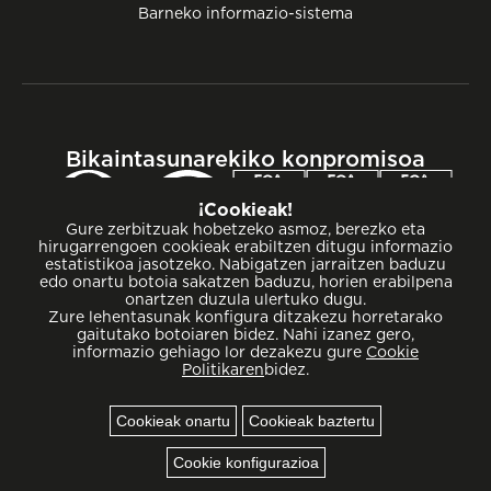
Barneko informazio-sistema
Bikaintasunarekiko konpromisoa
¡Cookieak!
Gure zerbitzuak hobetzeko asmoz, berezko eta
hirugarrengoen cookieak erabiltzen ditugu informazio
estatistikoa jasotzeko. Nabigatzen jarraitzen baduzu
edo onartu botoia sakatzen baduzu, horien erabilpena
onartzen duzula ulertuko dugu.
Zure lehentasunak konfigura ditzakezu horretarako
gaitutako botoiaren bidez. Nahi izanez gero,
informazio gehiago lor dezakezu gure
Cookie
Politikaren
bidez.
Cookieak onartu
Cookieak baztertu
Cookieak
Cookie konfigurazioa