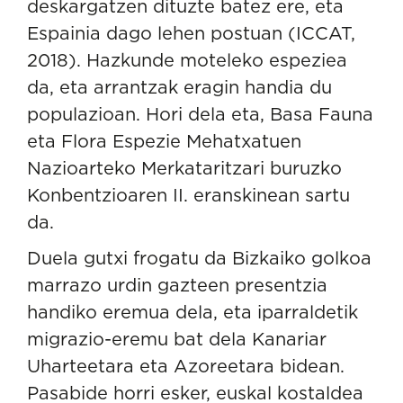
deskargatzen dituzte batez ere, eta
Espainia dago lehen postuan (ICCAT,
2018). Hazkunde moteleko espeziea
da, eta arrantzak eragin handia du
populazioan. Hori dela eta, Basa Fauna
eta Flora Espezie Mehatxatuen
Nazioarteko Merkataritzari buruzko
Konbentzioaren II. eranskinean sartu
da.
Duela gutxi frogatu da Bizkaiko golkoa
marrazo urdin gazteen presentzia
handiko eremua dela, eta iparraldetik
migrazio-eremu bat dela Kanariar
Uharteetara eta Azoreetara bidean.
Pasabide horri esker, euskal kostaldea