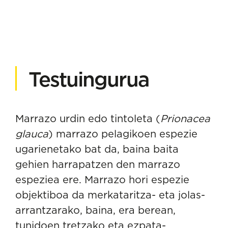
Testuingurua
Marrazo urdin edo tintoleta (
Prionacea
glauca
) marrazo pelagikoen espezie
ugarienetako bat da, baina baita
gehien harrapatzen den marrazo
espeziea ere. Marrazo hori espezie
objektiboa da merkataritza- eta jolas-
arrantzarako, baina, era berean,
tunidoen tretzako eta ezpata-