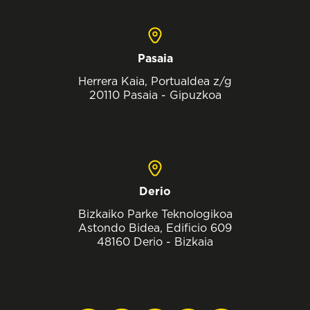
Pasaia
Herrera Kaia, Portualdea z/g
20110 Pasaia - Gipuzkoa
Derio
Bizkaiko Parke Teknologikoa
Astondo Bidea, Edificio 609
48160 Derio - Bizkaia