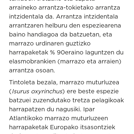
arraineko arrantza-tokietako arrantza
intzidentala da. Arrantza intzidentala
arrantzaren helburu den espeziearena
baino handiagoa da batzuetan, eta
marrazo urdinaren guztizko
harrapaketak % 90eraino laguntzen du
elasmobrankien (marrazo eta arraien)
arrantza osoan.
Tintoleta bezala, marrazo muturluzea
(
Isurus oxyrinchus
) ere beste espezie
batzuei zuzendutako tretza pelagikoak
harrapatzen du nagusiki. Ipar
Atlantikoko marrazo muturluzeen
harrapaketak Europako itsasontziek