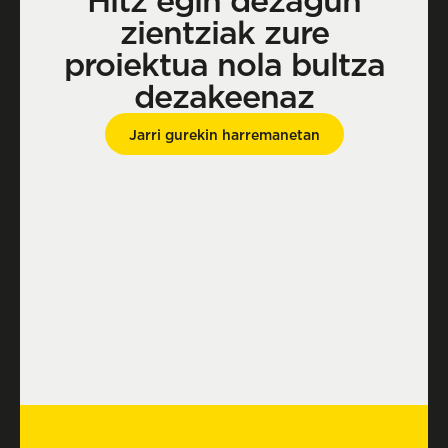
Hitz egin dezagun
zientziak zure
proiektua nola bultza
dezakeenaz
Jarri gurekin harremanetan