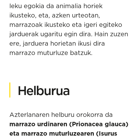
leku egokia da animalia horiek
ikusteko, eta, azken urteotan,
marrazoak ikusteko eta igeri egiteko
jarduerak ugaritu egin dira. Hain zuzen
ere, jarduera horietan ikusi dira
marrazo muturluze batzuk.
Helburua
Azterlanaren helburu orokorra da
marrazo urdinaren (Prionacea glauca)
eta marrazo muturluzearen (Isurus