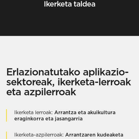
Ikerketa taldea
Maite Erauskin
Ikertzailea (PhD)
Harremanetan jarri
Erlazionatutako aplikazio-
sektoreak, ikerketa-lerroak
eta azpilerroak
Ikerketa lerroak:
Arrantza eta akuikultura
eraginkorra eta jasangarria
Ikerketa-azpilerroak:
Arrantzaren kudeaketa