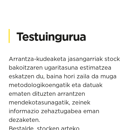
Testuingurua
Arrantza-kudeaketa jasangarriak stock
bakoitzaren ugaritasuna estimatzea
eskatzen du, baina hori zaila da muga
metodologikoengatik eta datuak
ematen dituzten arrantzen
mendekotasunagatik, zeinek
informazio zehaztugabea eman
dezaketen.
Bestalde, stocken arteko