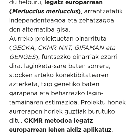
du helburu,
legatz europarrean
(
Merluccius merluccius
)
, arrantzetatik
independenteagoa eta zehatzagoa
den alternatiba gisa.
Aurreko proiektuetan oinarrituta
(
GECKA, CKMR-NXT, GIFAMAN eta
GENGES
), funtsezko oinarriak ezarri
dira: laginketa-sare baten sorrera,
stocken arteko konektibitatearen
azterketa, txip genetiko baten
garapena eta beharrezko lagin-
tamainaren estimazioa. Proiektu honek
aurrerapen horiek guztiak burutuko
ditu,
CKMR metodoa legatz
europarrean lehen aldiz aplikatuz
.