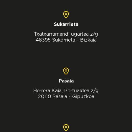
Sukarrieta
Txatxarramendi ugartea z/g
48395 Sukarrieta - Bizkaia
Pasaia
Herrera Kaia, Portualdea z/g
20110 Pasaia - Gipuzkoa