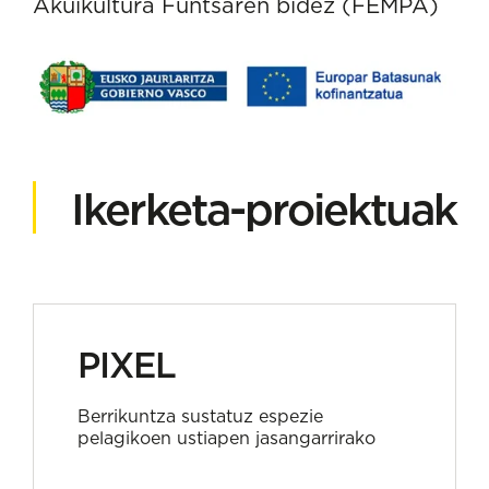
Akuikultura Funtsaren bidez (FEMPA)
Ikerketa-proiektuak
PIXEL
Berrikuntza sustatuz espezie
pelagikoen ustiapen jasangarrirako