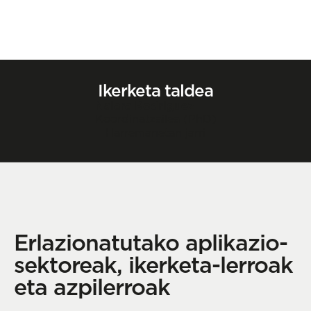
Ikerketa taldea
Naiara Rodriguez
Koordinatzailea (PhD)
Harremanetan jarri
Erlazionatutako aplikazio-
sektoreak, ikerketa-lerroak
eta azpilerroak