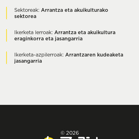
Sektoreak:
Arrantza eta akuikulturako
sektorea
Ikerketa lerroak:
Arrantza eta akuikultura
eraginkorra eta jasangarria
Ikerketa-azpilerroak:
Arrantzaren kudeaketa
jasangarria
© 2026