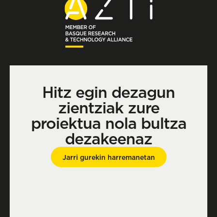
Hitz egin dezagun
zientziak zure
proiektua nola bultza
dezakeenaz
Jarri gurekin harremanetan