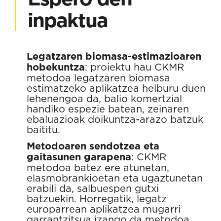
inpaktua
Legatzaren biomasa-estimazioaren
hobekuntza
: proiektu hau CKMR
metodoa legatzaren biomasa
estimatzeko aplikatzea helburu duen
lehenengoa da, balio komertzial
handiko espezie batean, zeinaren
ebaluazioak doikuntza-arazo batzuk
baititu.
Metodoaren sendotzea eta
gaitasunen garapena
: CKMR
metodoa batez ere atunetan,
elasmobrankioetan eta ugaztunetan
erabili da, salbuespen gutxi
batzuekin. Horregatik, legatz
europarrean aplikatzea mugarri
garrantzitsua izango da metodoa