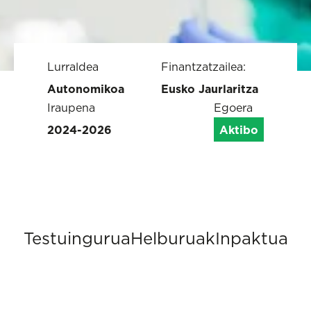
Lurraldea
Finantzatzailea:
Autonomikoa
Eusko Jaurlaritza
Iraupena
Egoera
2024-2026
Aktibo
Testuingurua
Helburuak
Inpaktua