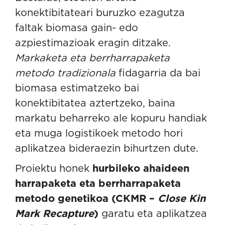
konektibitateari buruzko ezagutza
faltak biomasa gain- edo
azpiestimazioak eragin ditzake.
Markaketa eta berrharrapaketa
metodo tradizionala
fidagarria da bai
biomasa estimatzeko bai
konektibitatea aztertzeko, baina
markatu beharreko ale kopuru handiak
eta muga logistikoek metodo hori
aplikatzea bideraezin bihurtzen dute.
Proiektu honek
hurbileko ahaideen
harrapaketa eta berrharrapaketa
metodo genetikoa (CKMR –
Close Kin
Mark Recapture
)
garatu eta aplikatzea