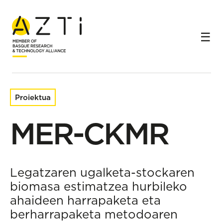
Hasiera
Ikerketa-proiektuak
MER-CKMR
Proiektua
MER-CKMR
Legatzaren ugalketa-stockaren
biomasa estimatzea hurbileko
ahaideen harrapaketa eta
berharrapaketa metodoaren