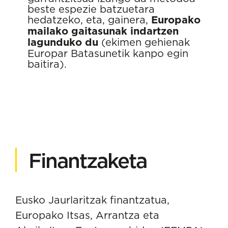
beste espezie batzuetara
hedatzeko, eta, gainera,
Europako
mailako gaitasunak indartzen
lagunduko du
(ekimen gehienak
Europar Batasunetik kanpo egin
baitira).
Finantzaketa
Eusko Jaurlaritzak finantzatua,
Europako Itsas, Arrantza eta