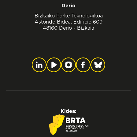
Derio
Bizkaiko Parke Teknologikoa
Astondo Bidea, Edificio 609
48160 Derio - Bizkaia
Kidea: