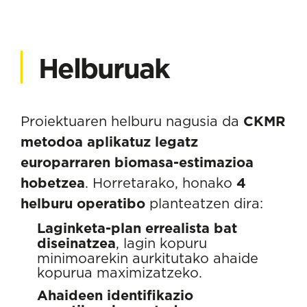
Helburuak
Proiektuaren helburu nagusia da
CKMR
metodoa aplikatuz legatz
europarraren biomasa-estimazioa
hobetzea
. Horretarako, honako
4
helburu operatibo
planteatzen dira:
Laginketa-plan errealista bat
diseinatzea
, lagin kopuru
minimoarekin aurkitutako ahaide
kopurua maximizatzeko.
Ahaideen identifikazio