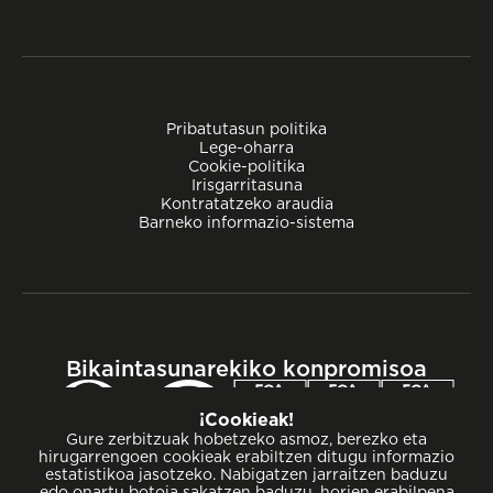
Pribatutasun politika
Lege-oharra
Cookie-politika
Irisgarritasuna
Kontratatzeko araudia
Barneko informazio-sistema
Bikaintasunarekiko konpromisoa
¡Cookieak!
Gure zerbitzuak hobetzeko asmoz, berezko eta
hirugarrengoen cookieak erabiltzen ditugu informazio
estatistikoa jasotzeko. Nabigatzen jarraitzen baduzu
edo onartu botoia sakatzen baduzu, horien erabilpena