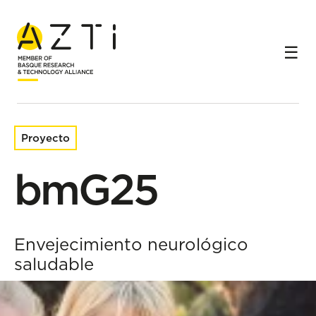
Inicio
Proyectos de investigación
bmG25
Proyecto
bmG25
Envejecimiento neurológico
saludable