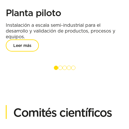
C
Planta piloto
Es
di
Instalación a escala semi-industrial para el
co
desarrollo y validación de productos, procesos y
equipos.
Leer más
Comités científicos