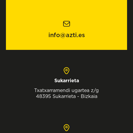
info@azti.es
Sukarrieta
Txatxarramendi ugartea z/g
48395 Sukarrieta - Bizkaia