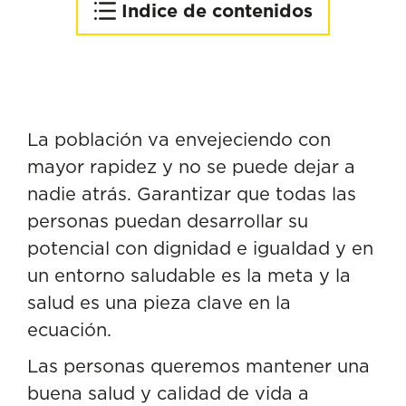
Indice de contenidos
Requerimientos para
productos específicos
dirigidos a personas con
disfagia
La población va envejeciendo con
Otros aspectos a tener en
mayor rapidez y no se puede dejar a
cuenta (sobre todo de cara
nadie atrás. Garantizar que todas las
al público sénior)
personas puedan desarrollar su
¿Qué hacemos en AZTI
potencial con dignidad e igualdad y en
para desarrollar productos
un entorno saludable es la meta y la
enfocados a las personas
salud es una pieza clave en la
con disfagia?
ecuación.
Las personas queremos mantener una
buena salud y calidad de vida a