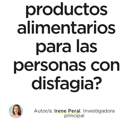
productos
alimentarios
para las
personas con
disfagia?
Autor/a:
Irene Peral
. Investigadora
principal