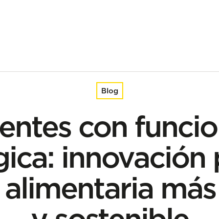
vación para una industria alimentaria más eficiente y sostenible
Blog
ientes con funcio
gica: innovación 
 alimentaria más
y sostenible