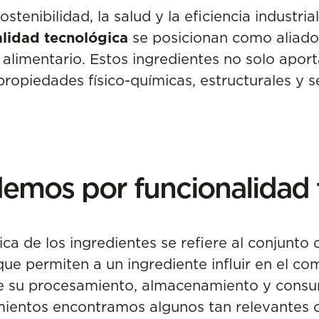
tenibilidad, la salud y la eficiencia industria
estratégico para el diseño
alidad tecnológica
se posicionan como aliados
estructural de alimentos
alimentario. Estos ingredientes no solo aporta
OPTIPROT y 3SLEKA: dos
ropiedades físico-químicas, estructurales y s
proyectos que impulsan la
funcionalidad de los
ingredientes
Capacidades de AZTI para
evaluar la funcionalidad de
emos por funcionalidad 
ingredientes
¿Por qué colaborar con
AZTI?
ca de los ingredientes se refiere al conjunto
que permiten a un ingrediente influir en el c
te su procesamiento, almacenamiento y consu
ientos encontramos algunos tan relevantes 