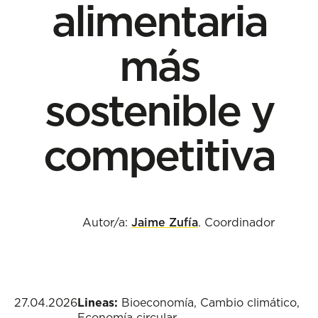
alimentaria
más
sostenible y
competitiva
Autor/a:
Jaime Zufía
. Coordinador
27.04.2026
Lineas:
Bioeconomía
,
Cambio climático
,
Economía circular