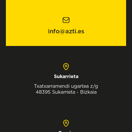
info@azti.es
Sukarrieta
Txatxarramendi ugartea z/g
48395 Sukarrieta - Bizkaia