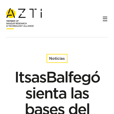
Inicio
Noticias
ItsasBalfegó sienta las bases del futuro engorde
industrial de atún rojo en el Cantábrico con tres líneas de
trabajo clave en 2026
Noticias
ItsasBalfegó
sienta las
bases del