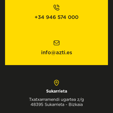
+34 946 574 000
info@azti.es
Sukarrieta
Txatxarramendi ugartea z/g
48395 Sukarrieta - Bizkaia