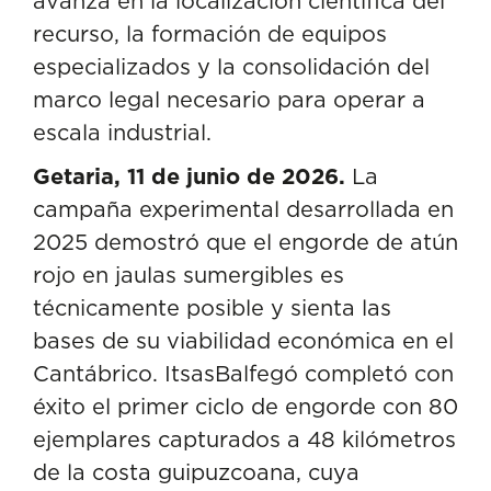
avanza en la localización científica del
Hacia un marco legal
recurso, la formación de equipos
estable para el desarrollo
especializados y la consolidación del
del proyecto
marco legal necesario para operar a
El sector pesquero vasco
escala industrial.
avanza hacia su
Getaria, 11 de junio de 2026.
La
incorporación al proyecto
campaña experimental desarrollada en
Una apuesta estratégica
2025 demostró que el engorde de atún
para la costa vasca
rojo en jaulas sumergibles es
técnicamente posible y sienta las
bases de su viabilidad económica en el
Cantábrico. ItsasBalfegó completó con
éxito el primer ciclo de engorde con 80
ejemplares capturados a 48 kilómetros
de la costa guipuzcoana, cuya