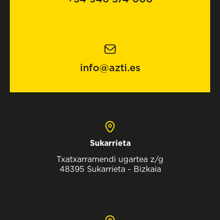
info@azti.es
Sukarrieta
Txatxarramendi ugartea z/g
48395 Sukarrieta - Bizkaia