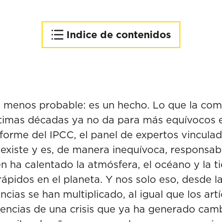
Indice de contenidos
Afección al mar y a la costa
Afección a las especies
marinas y pesqueras
o menos probable: es un hecho. Lo que la com
últimas décadas ya no da para más equívocos
informe del IPCC,
el panel de expertos vincula
o existe y es, de manera inequívoca, responsab
n ha calentado la atmósfera, el océano y la t
ápidos en el planeta. Y nos solo eso, desde la
ncias se han multiplicado, al igual que los artíc
ncias de una crisis que ya ha generado cambi