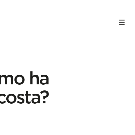
ómo ha
 costa?