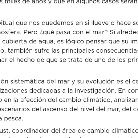
s miles de años y que en algunos casos serán 
bitual que nos quedemos en si llueve o hace so
mósfera. Pero ¿qué pasa con el mar? Si alrede
tá cubierta de agua, es lógico pensar que su i
so, también sufre las principales consecuencia
ar el hecho de que se trata de uno de los pri
ión sistemática del mar y su evolución es el c
izaciones
dedicadas a la investigación. En co
 en la afección del cambio climático, analiza
escenarios del ascenso del nivel del mar, del 
la pesca.
ust
, coordinador del
área de cambio climátic