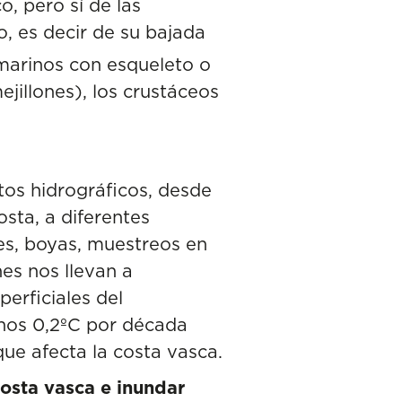
, pero sí de las
o, es decir de su bajada
 marinos con esqueleto o
jillones), los crustáceos
tos
hidrográficos, desde
sta, a diferentes
es, boyas, muestreos en
es nos llevan a
perficiales del
unos 0,2ºC por década
que afecta la costa vasca.
costa vasca e inundar