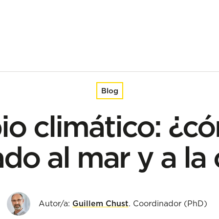
la costa?
Blog
o climático: ¿c
do al mar y a la
Autor/a:
Guillem Chust
. Coordinador (PhD)