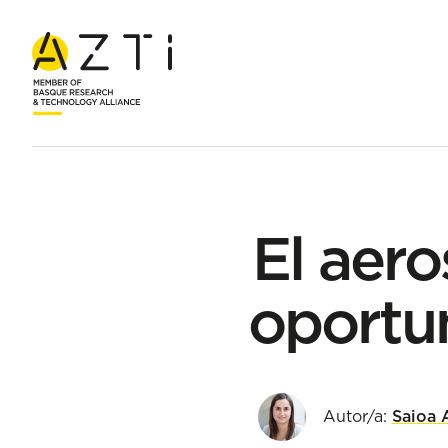
Inicio
Blog
El aerosol en alimentación: una oportunidad par
El aero
oportun
Autor/a:
Saioa 