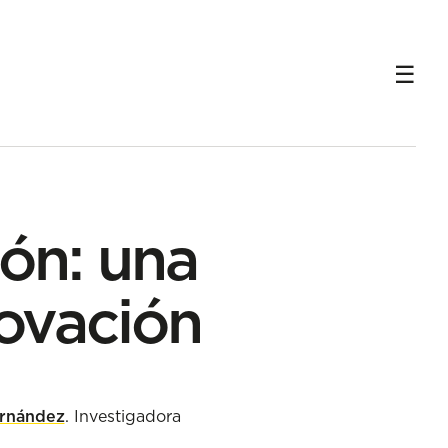
ión: una
novación
ernández
. Investigadora