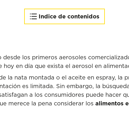
Indice de contenidos
Una ayuda en la cocina con
resultados sorprendentes
Facilitan la dosificación
Alargan la vida útil del
 desde los primeros aerosoles comercializad
producto
e hoy en día que exista el aerosol en alimenta
Tecnología versátil y en
 de la nata montada o el aceite en espray, la 
constante evolución
ntación es limitada. Sin embargo, la búsqued
atisfagan a los consumidores puede hacer q
que merece la pena considerar los
alimentos 