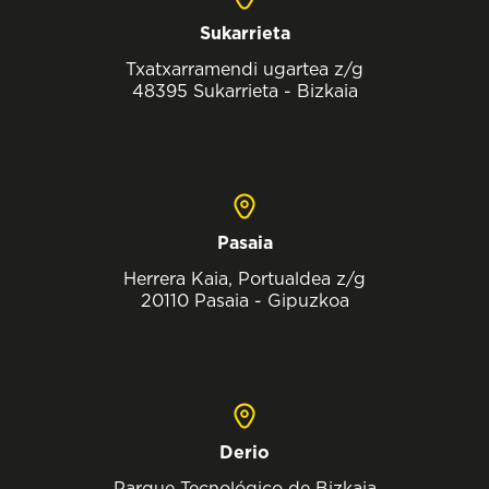
Sukarrieta
Txatxarramendi ugartea z/g
48395 Sukarrieta - Bizkaia
Pasaia
Herrera Kaia, Portualdea z/g
20110 Pasaia - Gipuzkoa
Derio
Parque Tecnológico de Bizkaia