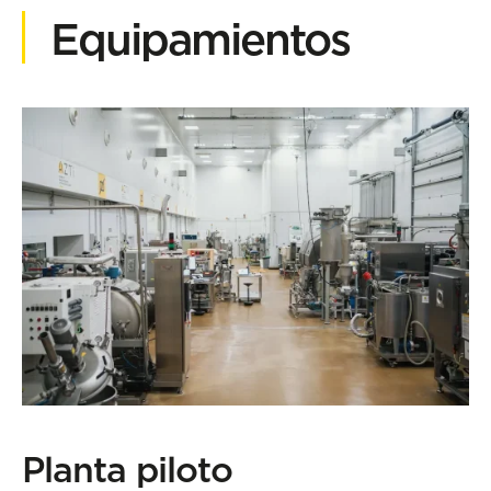
Equipamientos
L
Planta piloto
b