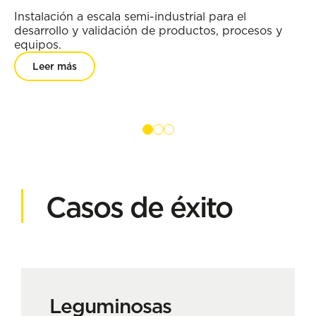
m
Instalación a escala semi-industrial para el
desarrollo y validación de productos, procesos y
En
equipos.
mi
Leer más
fu
Casos de éxito
Leguminosas