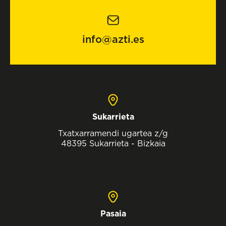
info@azti.es
Sukarrieta
Txatxarramendi ugartea z/g
48395 Sukarrieta - Bizkaia
Pasaia