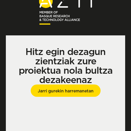
Hitz egin dezagun
zientziak zure
proiektua nola bultza
dezakeenaz
Jarri gurekin harremanetan