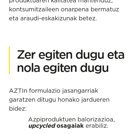
produktuaren kalitatea mantenduz,
kontsumitzaileen onarpena bermatuz
eta araudi-eskakizunak betez.
Zer egiten dugu eta
nola egiten dugu
AZTIn formulazio jasangarriak
garatzen ditugu honako jardueren
bidez:
Azpiproduktuen balorizazioa,
upcycled
osagaiak
erabiliz.