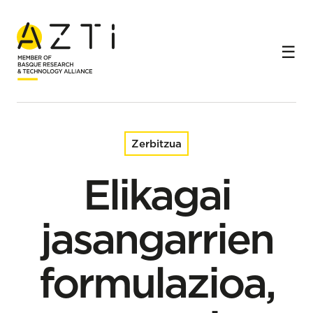
Hasiera
Zerbitzuak
Elikagai jasangarrien formulazioa, osagai berritzaileekin
Zerbitzua
Elikagai
jasangarrien
formulazioa,