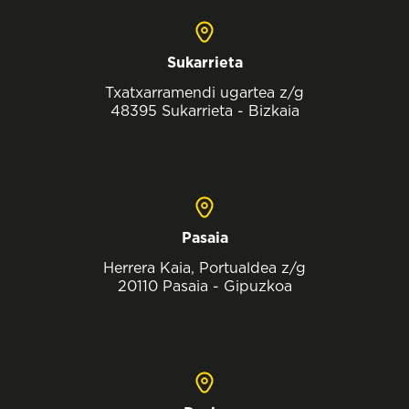
Sukarrieta
Txatxarramendi ugartea z/g
48395 Sukarrieta - Bizkaia
Pasaia
Herrera Kaia, Portualdea z/g
20110 Pasaia - Gipuzkoa