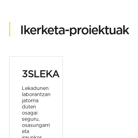
Ikerketa-proiektuak
3SLEKA
Lekadunen
laborantzan
jatorria
duten
osagai
seguru,
osasungarri
eta
iraunkor