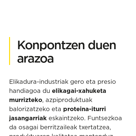
Konpontzen duen
arazoa
Elikadura-industriak gero eta presio
handiagoa du
elikagai-xahuketa
murrizteko
, azpiproduktuak
balorizatzeko eta
proteina-iturri
jasangarriak
eskaintzeko. Funtsezkoa
da osagai berritzaileak txertatzea,