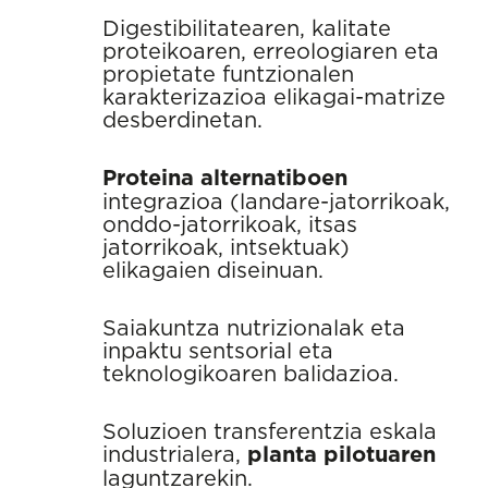
Digestibilitatearen, kalitate
proteikoaren, erreologiaren eta
propietate funtzionalen
karakterizazioa elikagai-matrize
desberdinetan.
Proteina alternatiboen
integrazioa (landare-jatorrikoak,
onddo-jatorrikoak, itsas
jatorrikoak, intsektuak)
elikagaien diseinuan.
Saiakuntza nutrizionalak eta
inpaktu sentsorial eta
teknologikoaren balidazioa.
Soluzioen transferentzia eskala
industrialera,
planta pilotuaren
laguntzarekin.