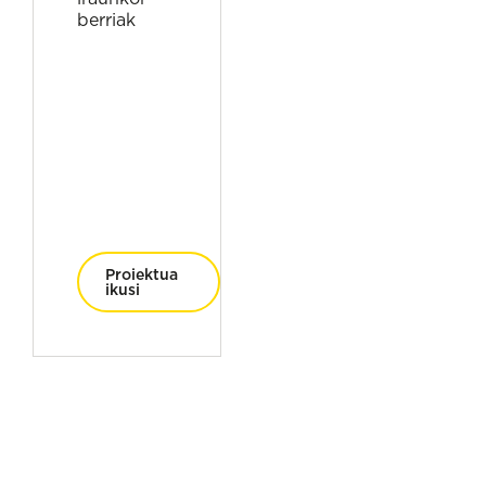
berriak
Proiektua
ikusi