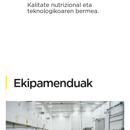
Kalitate nutrizional eta
teknologikoaren bermea.
Ekipamenduak