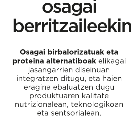
osagai
berritzaileekin
Osagai birbalorizatuak eta
proteina alternatiboak
elikagai
jasangarrien diseinuan
integratzen ditugu, eta haien
eragina ebaluatzen dugu
produktuaren kalitate
nutrizionalean, teknologikoan
eta sentsorialean.