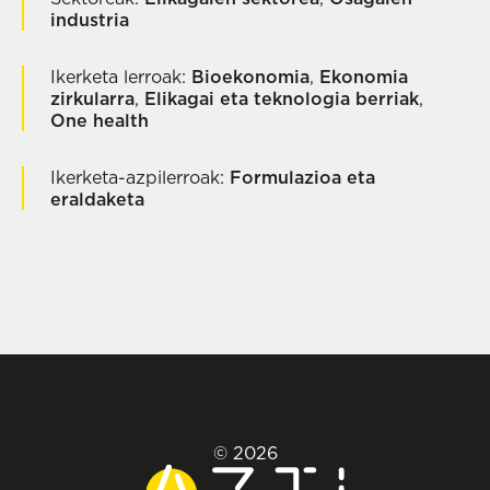
industria
Ikerketa lerroak:
Bioekonomia
,
Ekonomia
zirkularra
,
Elikagai eta teknologia berriak
,
One health
Ikerketa-azpilerroak:
Formulazioa eta
eraldaketa
© 2026