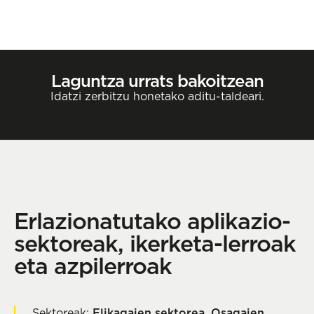
Laguntza urrats bakoitzean
Idatzi zerbitzu honetako aditu-taldeari.
Harremanetan jarri
Erlazionatutako aplikazio-
sektoreak, ikerketa-lerroak
eta azpilerroak
Sektoreak:
Elikagaien sektorea
,
Osagaien