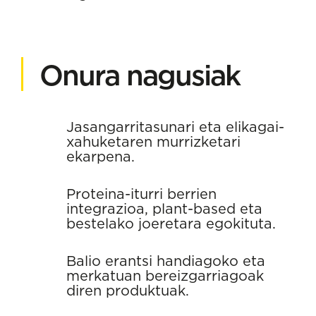
Onura nagusiak
Jasangarritasunari eta elikagai-
xahuketaren murrizketari
ekarpena.
Proteina-iturri berrien
integrazioa, plant-based eta
bestelako joeretara egokituta.
Balio erantsi handiagoko eta
merkatuan bereizgarriagoak
diren produktuak.