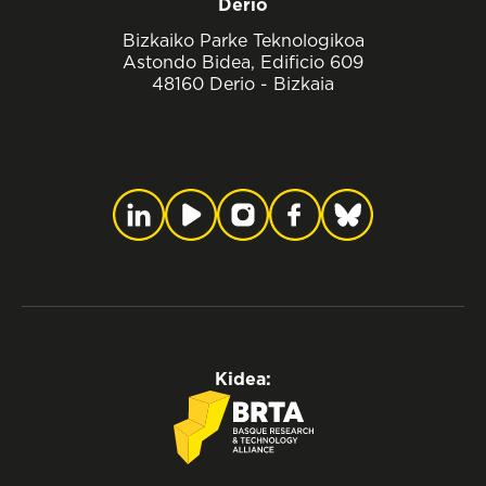
Derio
Bizkaiko Parke Teknologikoa
Astondo Bidea, Edificio 609
48160 Derio - Bizkaia
Kidea: