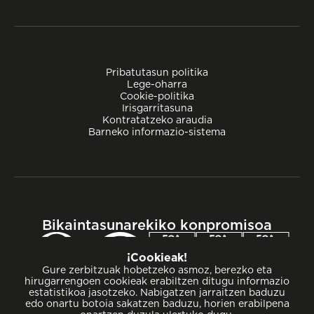
Pribatutasun politika
Lege-oharra
Cookie-politika
Irisgarritasuna
Kontratatzeko araudia
Barneko informazio-sistema
Bikaintasunarekiko konpromisoa
¡Cookieak!
Gure zerbitzuak hobetzeko asmoz, berezko eta
hirugarrengoen cookieak erabiltzen ditugu informazio
estatistikoa jasotzeko. Nabigatzen jarraitzen baduzu
edo onartu botoia sakatzen baduzu, horien erabilpena