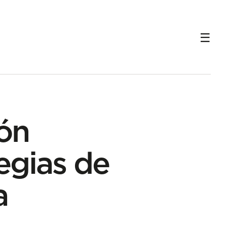
ón
egias de
a