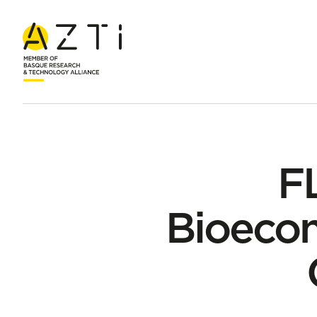
Inicio
Productos
FLBEIA – Evaluación Bioeconómica de Est
F
Bioecon