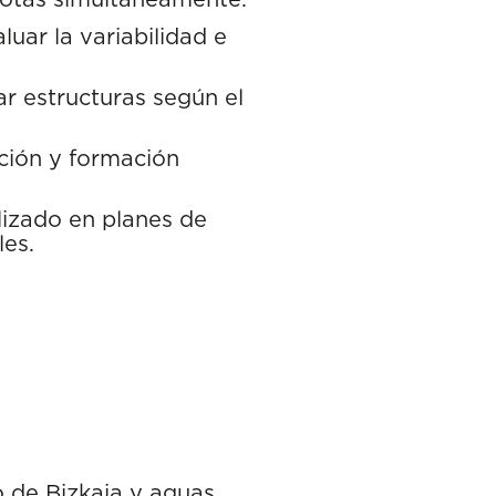
uar la variabilidad e
r estructuras según el
ción y formación
lizado en planes de
les.
o de Bizkaia y aguas