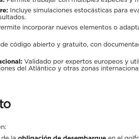
re:
Incluye simulaciones estocásticas para eval
sultados.
ermite incorporar nuevos elementos o adapta
de código abierto y gratuito, con documenta
cional:
Validado por expertos europeos y uti
iones del Atlántico y otras zonas internaciona
to
n:
 de la
obligación de desembarque
en el golf