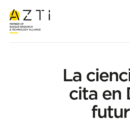
Inicio
Noticias
La ciencia marina internacional se cita en Do
La cienc
cita en
futur