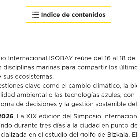
Indice de contenidos
Ciencia para comprender y
gestionar mejor el mar
Un impulso para la
proyección científica de
io Internacional ISOBAY reúne del 16 al 18 de
Donostia
s disciplinas marinas para compartir los últim
y sus ecosistemas.
stiones clave como el cambio climático, la bi
calidad ambiental o las tecnologías azules, con
 toma de decisiones y la gestión sostenible de
 2026
. La XIX edición del Simposio Internac
endo durante tres días a la ciudad en punto d
cializada en el estudio del golfo de Bizkaia. 