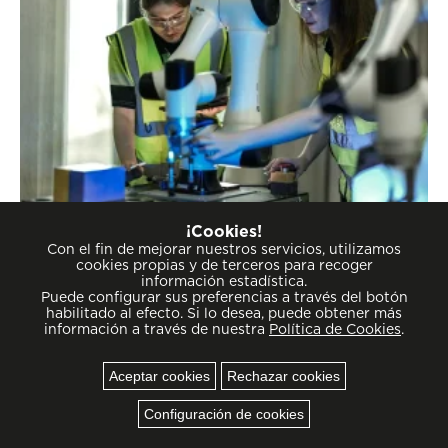
¡Cookies!
Con el fin de mejorar nuestros servicios, utilizamos
Noticias
04.08.2026
cookies propias y de terceros para recoger
Se abre la convocatoria de NOVO
información estadística.
Puede configurar sus preferencias a través del botón
Agrifootech, el programa internacional que
habilitado al efecto. Si lo desea, puede obtener más
información a través de nuestra
Política de Cookies
.
impulsa las deeptech en el sector
agroalimentario
Aceptar cookies
Rechazar cookies
Cookies
Configuración de cookies
Leer más