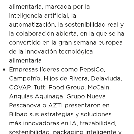
compromiso a los datos
alimentaria, marcada por la
4. Transparencia radical y
inteligencia artificial, la
trazabilidad total
automatización, la sostenibilidad real y
5. Talento y cultura
la colaboración abierta, en la que se ha
innovadora, el motor
convertido en la gran semana europea
silencioso
de la innovación tecnológica
6. Ecosistemas de
alimentaria
innovación abierta
Empresas líderes como PepsiCo,
7. Nuevas proteínas y
Campofrío, Hijos de Rivera, Delaviuda,
fermentación de precisión
COVAP, Tutti Food Group, McCain,
8. Nutrición personalizada
Angulas Aguinaga, Grupo Nueva
para una salud proactiva
Pescanova o AZTI presentaron en
9. Packaging: innovación
Bilbao sus estrategias y soluciones
que informa, conserva y
más innovadoras en IA, trazabilidad,
conecta
sostenibilidad, packaging inteligente y