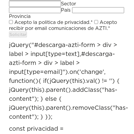
Sector
País
Provincia
Acepto la
politica de privacidad
.*
Acepto
recibir por email comunicaciones de AZTI.*
jQuery("#descarga-azti-form > div >
label > input[type=text],#descarga-
azti-form > div > label >
input[type=email]").on('change',
function(){ if(jQuery(this).val() != '') {
jQuery(this).parent().addClass("has-
content"); } else {
jQuery(this).parent().removeClass("has-
content"); } });
const privacidad =