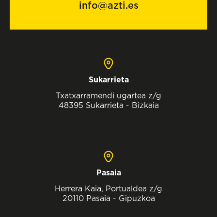
info@azti.es
Sukarrieta
Txatxarramendi ugartea z/g
48395 Sukarrieta - Bizkaia
Pasaia
Herrera Kaia, Portualdea z/g
20110 Pasaia - Gipuzkoa