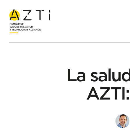
Inicio
Blog
La salud y el bienestar laboral en AZTI: una prio
La salud
AZTI: