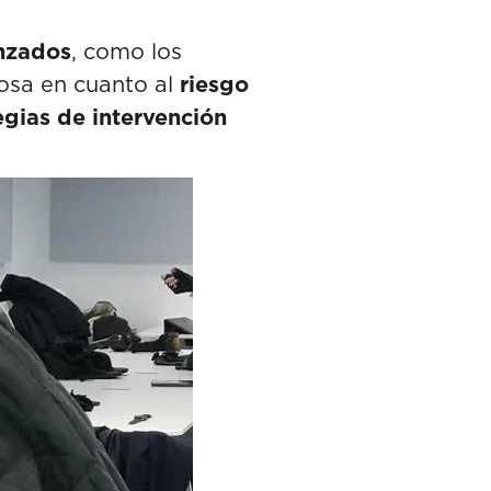
nzados
, como los
osa en cuanto al
riesgo
egias de intervención