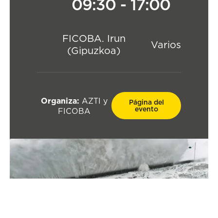
09:30 - 17:00
FICOBA. Irun
Varios
(Gipuzkoa)
Organiza:
AZTI y
Página del
evento
FICOBA