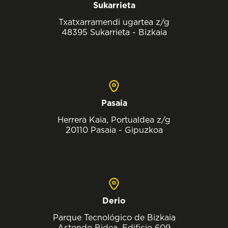
Sukarrieta
Txatxarramendi ugartea z/g
48395 Sukarrieta - Bizkaia
Pasaia
Herrera Kaia, Portualdea z/g
20110 Pasaia - Gipuzkoa
Derio
Parque Tecnológico de Bizkaia
Astondo Bidea, Edificio 609