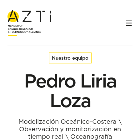
Inicio
Equipo
Pedro Liria Loza
Nuestro equipo
Pedro Liria
Loza
Modelización Oceánico-Costera
\
Observación y monitorización en
tiempo real
\
Oceanografía