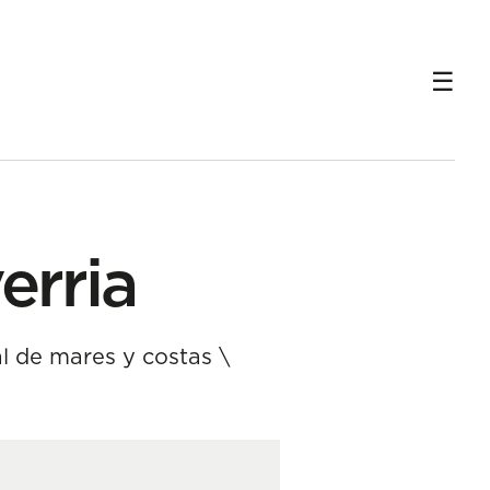
erria
l de mares y costas
\