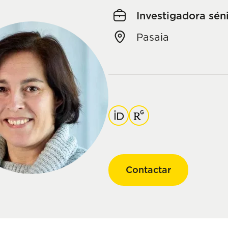
Investigadora sén
Pasaia
Orcid
ResearchGate
Contactar