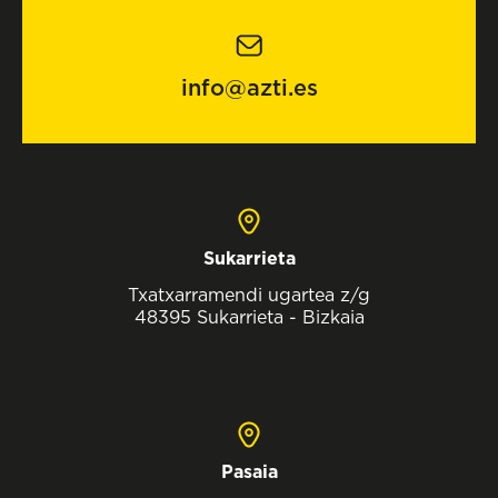
info@azti.es
Sukarrieta
Txatxarramendi ugartea z/g
48395 Sukarrieta - Bizkaia
Pasaia