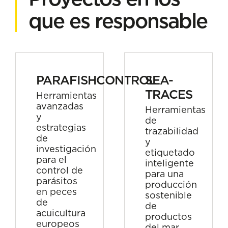
que es responsable
PARAFISHCONTROL
SEA-
TRACES
Herramientas
avanzadas
Herramientas
y
de
estrategias
trazabilidad
de
y
investigación
etiquetado
para el
inteligente
control de
para una
parásitos
producción
en peces
sostenible
de
de
acuicultura
productos
europeos
del mar