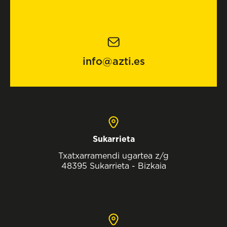
info@azti.es
Sukarrieta
Txatxarramendi ugartea z/g
48395 Sukarrieta - Bizkaia