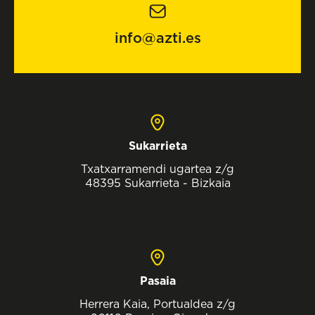
info@azti.es
Sukarrieta
Txatxarramendi ugartea z/g
48395 Sukarrieta - Bizkaia
Pasaia
Herrera Kaia, Portualdea z/g