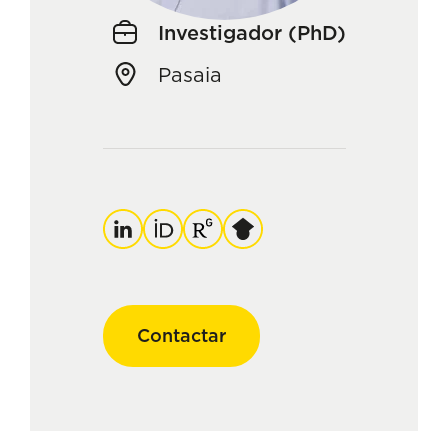
Investigador (PhD)
Pasaia
Linkedin
Orcid
ResearchGate
Google
Scholar
Contactar