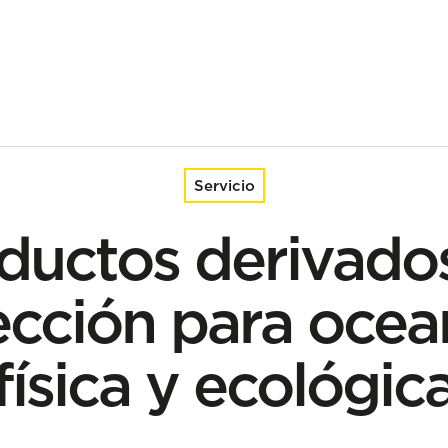
ceanografía física y ecológica
Servicio
ductos derivado
ección para ocea
física y ecológic