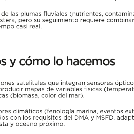
e las plumas fluviales (nutrientes, contamina
ostera, pero su seguimiento requiere combina
empo casi real.
s y cómo lo hacemos
nes satelitales que integran sensores ópticos
roducir mapas de variables físicas (temperatur
cas (biomasa, color del mar).
res climáticos (fenología marina, eventos ex
dos con los requisitos del DMA y MSFD, ada
osta y océano próximo.