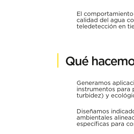
El comportamiento d
calidad del agua c
teledetección en ti
Qué hacemo
Generamos aplicacio
instrumentos para p
turbidez) y ecológi
Diseñamos indicado
ambientales alinea
específicas para c