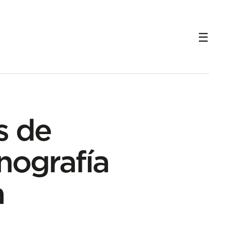
s de
nografía
a