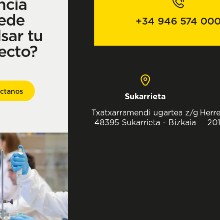
ncia
ede
+34 946 574 00
sar tu
ecto?
ctanos
Sukarrieta
Txatxarramendi ugartea z/g
Herre
48395 Sukarrieta - Bizkaia
201