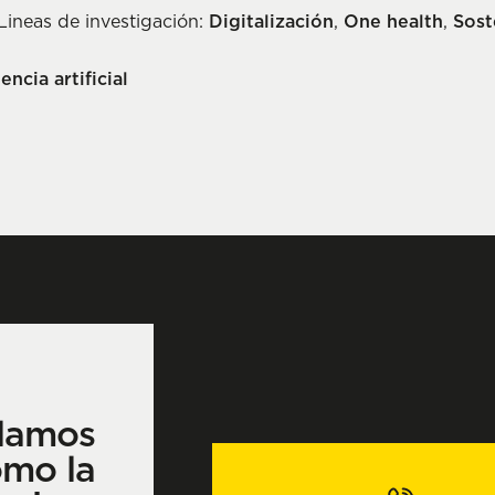
Lineas de investigación:
Digitalización
,
One health
,
Sost
encia artificial
lamos
ómo la