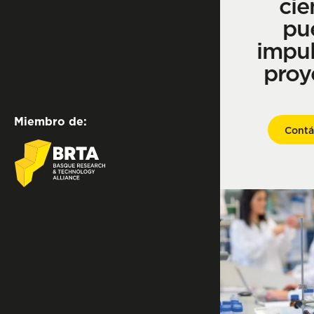
cie
pu
impul
proy
Miembro de:
Contá